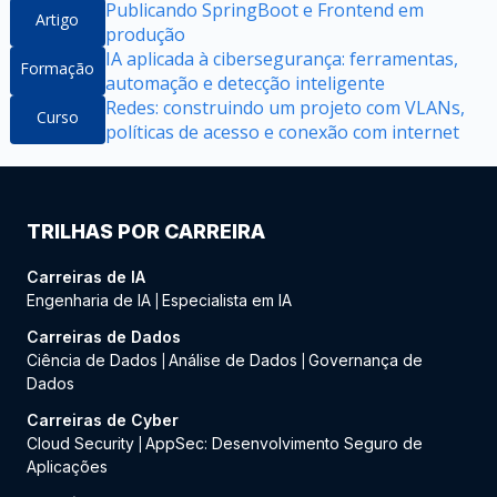
Publicando SpringBoot e Frontend em
Artigo
produção
IA aplicada à cibersegurança: ferramentas,
Formação
automação e detecção inteligente
Redes: construindo um projeto com VLANs,
Curso
políticas de acesso e conexão com internet
TRILHAS POR CARREIRA
Carreiras de IA
Engenharia de IA
Especialista em IA
|
Carreiras de Dados
Ciência de Dados
Análise de Dados
Governança de
|
|
Dados
Carreiras de Cyber
Cloud Security
AppSec: Desenvolvimento Seguro de
|
Aplicações