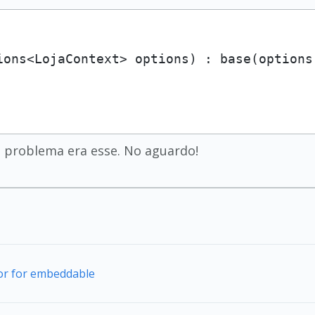
ions<LojaContext> options)
 : base(options)
o problema era esse. No aguardo!
tor for embeddable