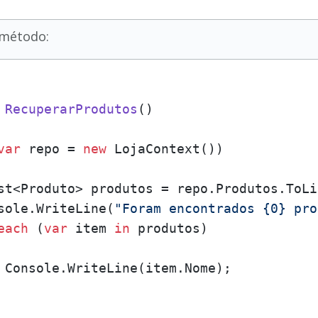
 método:
RecuperarProdutos
()
var
 repo = 
new
 LojaContext())

st<Produto> produtos = repo.Produtos.ToLi
sole.WriteLine(
"Foram encontrados {0} pro
each
 (
var
 item 
in
 produtos)

 Console.WriteLine(item.Nome);
