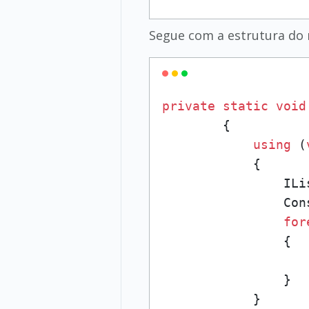
Segue com a estrutura do
private
static
void
        {

using
 (
            {

                ILi
                Con
for
                {

                   
                }

            }
