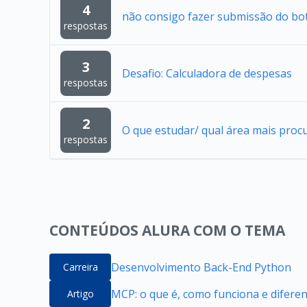
4
não consigo fazer submissão do bo
respostas
3
Desafio: Calculadora de despesas
respostas
2
O que estudar/ qual área mais proc
respostas
CONTEÚDOS ALURA COM O TEMA
Desenvolvimento Back-End Python
Carreira
MCP: o que é, como funciona e difere
Artigo