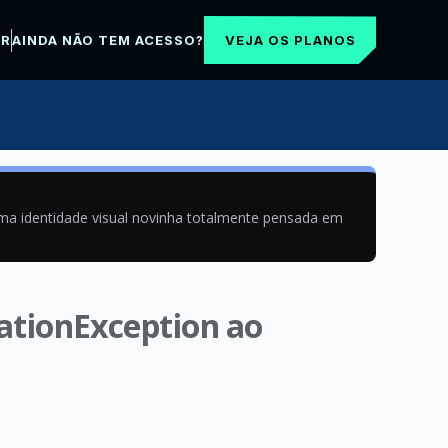
VEJA OS PLANOS
AR
AINDA NÃO TEM ACESSO?
uma identidade visual novinha totalmente pensada em
ationException ao