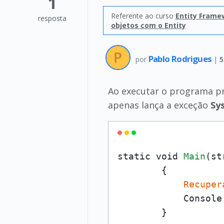
1
Referente ao curso
Entity Frame
resposta
objetos com o Entity
Pablo Rodrigues
por
|
5
Ao executar o programa pr
apenas lança a exceção
Sy
static void 
Main
(st
        {

Recuper
            Console
        }