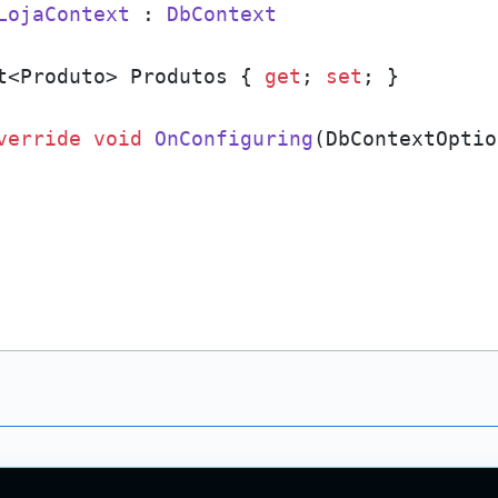
LojaContext
 : 
DbContext
t<Produto> Produtos { 
get
; 
set
; }

verride
void
OnConfiguring
(
DbContextOptio