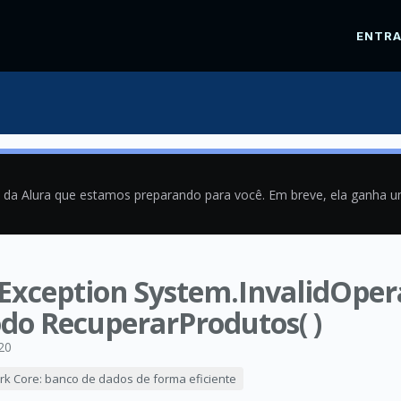
ENTR
a da Alura que estamos preparando para você. Em breve, ela ganha 
xception System.InvalidOper
do RecuperarProdutos( )
20
rk Core: banco de dados de forma eficiente