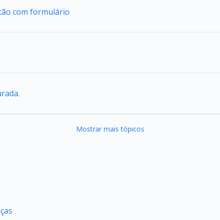
tão com formulário
urada.
Mostrar mais tópicos
nças