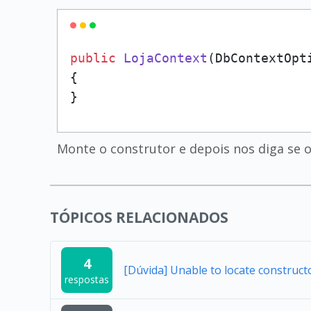
public
LojaContext
(DbContextOpt
{
}
Monte o construtor e depois nos diga se 
TÓPICOS RELACIONADOS
4
[Dúvida] Unable to locate construc
respostas