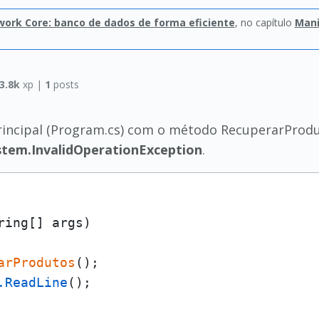
work Core: banco de dados de forma eficiente
, no capítulo
Mani
3.8k
xp |
1
posts
incipal (Program.cs) com o método RecuperarProdut
stem.InvalidOperationException
.
ring[] args)

arProdutos
();      

.ReadLine
();
