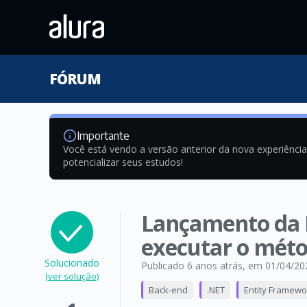
FÓRUM
Importante
Você está vendo a versão anterior da nova experiênci
potencializar seus estudos!
Lançamento da E
executar o méto
Solucionado
Publicado 6 anos atrás
, em 01/04/20
(ver solução)
Back-end
.NET
Entity Framewo