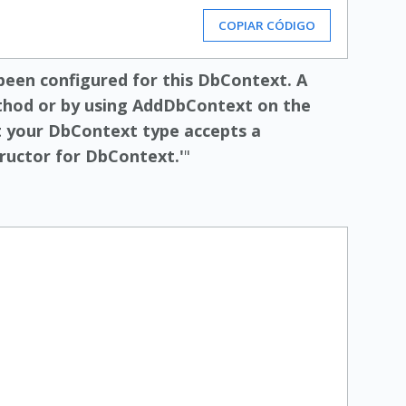
COPIAR CÓDIGO
been configured for this DbContext. A
thod or by using AddDbContext on the
at your DbContext type accepts a
tructor for DbContext.'
"