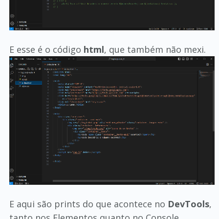
E esse é o código
html
, que também não mexi.
E aqui são prints do que acontece no
DevTools
,
tanto nos Elementos quanto no Console