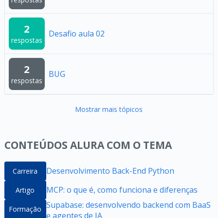
2
Desafio aula 02
respostas
2
BUG
respostas
Mostrar mais tópicos
CONTEÚDOS ALURA COM O TEMA
Desenvolvimento Back-End Python
Carreira
MCP: o que é, como funciona e diferenças
Artigo
Supabase: desenvolvendo backend com BaaS
Formação
e agentes de IA