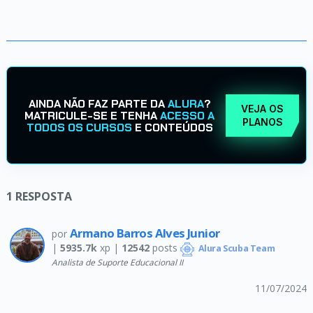
AINDA NÃO FAZ PARTE DA
ALURA
?
VEJA OS
MATRICULE-SE E TENHA
ACESSO A
PLANOS
TODOS OS CURSOS
E CONTEÚDOS
1
RESPOSTA
Armano Barros Alves Junior
por
|
5935.7k
xp |
12542
posts
Alura Scuba Team
Analista de Suporte Educacional II
11/07/2024