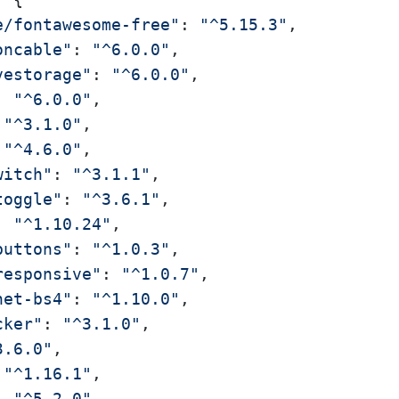
e/fontawesome-free"
: 
"^5.15.3"
,

oncable"
: 
"^6.0.0"
,

vestorage"
: 
"^6.0.0"
,

: 
"^6.0.0"
,

 
"^3.1.0"
,

 
"^4.6.0"
,

witch"
: 
"^3.1.1"
,

toggle"
: 
"^3.6.1"
,

: 
"^1.10.24"
,

buttons"
: 
"^1.0.3"
,

responsive"
: 
"^1.0.7"
,

net-bs4"
: 
"^1.10.0"
,

cker"
: 
"^3.1.0"
,

3.6.0"
,

 
"^1.16.1"
,

: 
"^5.2.0"