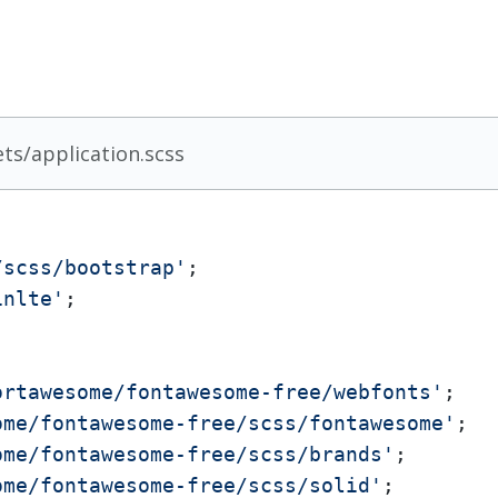
ts/application.scss
/scss/bootstrap'
inlte'
ortawesome/fontawesome-free/webfonts'
ome/fontawesome-free/scss/fontawesome'
ome/fontawesome-free/scss/brands'
ome/fontawesome-free/scss/solid'