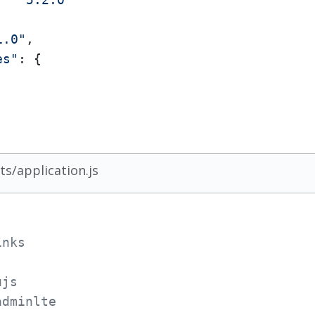
1.0"
es"
: {

ts/application.js
inks
ujs
adminlte