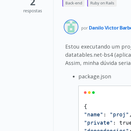
2
Back-end
Ruby on Rails
respostas
Danilo Victor Bar
por
Estou executando um proj
datatables.net-bs4 (apli
Assim, minha dúvida seria
package.json
"name"
: 
"proj"
"private"
"dependencies"