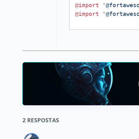
@import
'@fortawes
@import
'@fortawes
2
RESPOSTAS