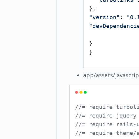
"version"
: 
"0.
"devDependenci
}

}
app/assets/javascrip
//= require turbol
//= require jquery
//= require rails-
//= require theme/