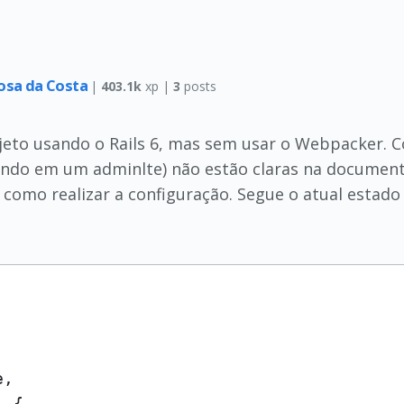
bosa da Costa
|
403.1k
xp |
3
posts
eto usando o Rails 6, mas sem usar o Webpacker. C
cando em um adminlte) não estão claras na document
 como realizar a configuração. Segue o atual estado
: {
