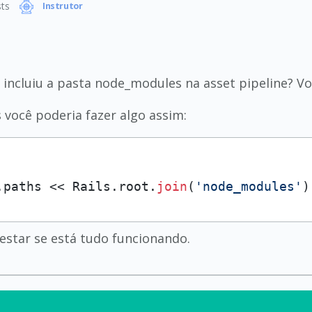
ts
Instrutor
ncluiu a pasta node_modules na asset pipeline? Vo
s você poderia fazer algo assim:
.paths << Rails.root.
join
(
'node_modules'
)
testar se está tudo funcionando.