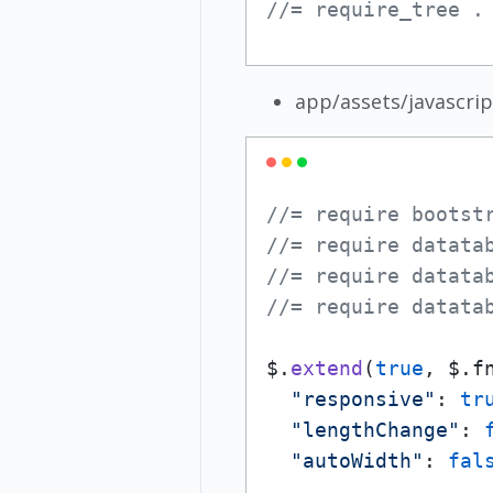
//= require_tree .
app/assets/javascrip
//= require bootst
//= require datata
//= require datata
//= require datata
$.
extend
(
true
, $.f
"responsive"
: 
tr
"lengthChange"
: 
"autoWidth"
: 
fal
  ....
