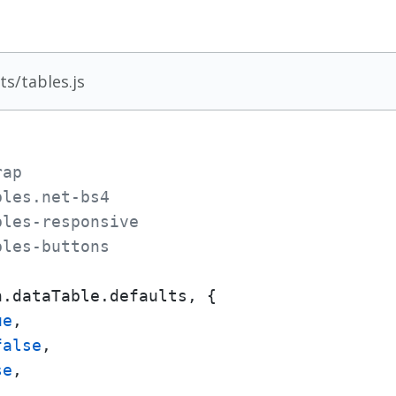
ts/tables.js
rap
bles.net-bs4
bles-responsive
bles-buttons
n.
dataTable
.
defaults
, {

ue
,

false
,

se
,
