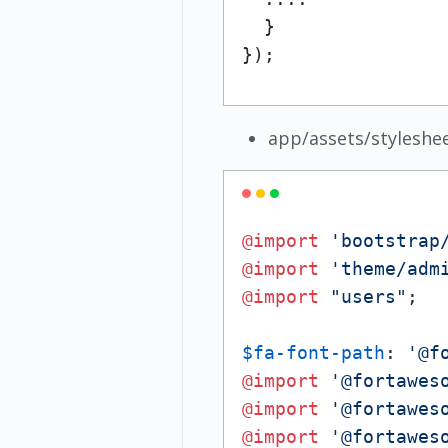
  }

});
app/assets/styleshee
@import
'bootstrap
@import
'theme/adm
@import
"users"
;

$fa-font-path
: 
'@f
@import
'@fortawes
@import
'@fortawes
@import
'@fortawes