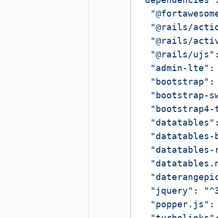
"@fortawesom
"@rails/acti
"@rails/acti
"@rails/ujs"
"admin-lte"
:
"bootstrap"
:
"bootstrap-s
"bootstrap4-
"datatables"
"datatables-
"datatables-
"datatables.
"daterangepi
"jquery"
: 
"^
"popper.js"
:
"turbolinks"