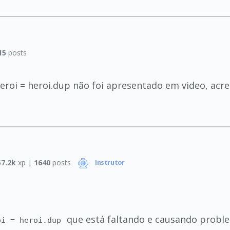
15
posts
roi = heroi.dup não foi apresentado em video, acr
57.2k
xp |
1640
posts
Instrutor
que está faltando e causando probl
oi = heroi.dup