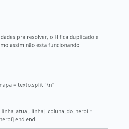
dades pra resolver, o H fica duplicado e
esmo assim não esta funcionando.
apa = texto.split "\n"
inha_atual, linha| coluna_do_heroi =
_heroi] end end