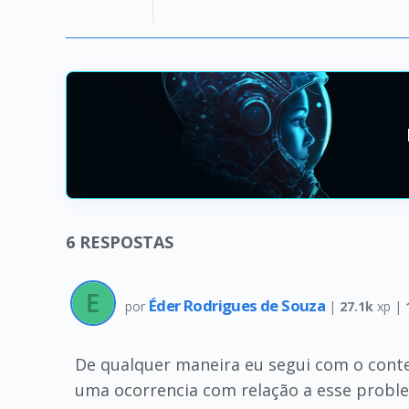
6
RESPOSTAS
Éder Rodrigues de Souza
por
|
27.1k
xp |
De qualquer maneira eu segui com o conteu
uma ocorrencia com relação a esse probl