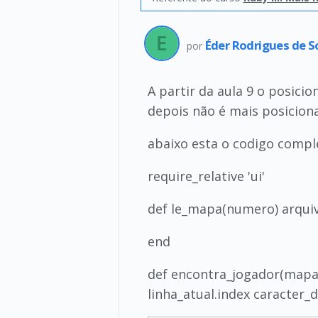
Éder Rodrigues de 
por
A partir da aula 9 o posicio
depois não é mais posiciona
abaixo esta o codigo compl
require_relative 'ui'
def le_mapa(numero) arquivo
end
def encontra_jogador(mapa)
linha_atual.index caracter_