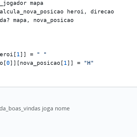
_jogador mapa

alcula_nova_posicao heroi, direcao

da? mapa, nova_posicao

eroi[
1
]] = 
" "
o[
0
]][nova_posicao[
1
]] = 
"H"
 da_boas_vindas joga nome