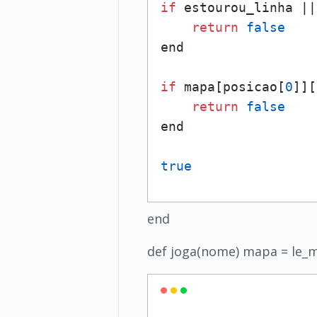
if
 estourou_linha ||
return
false
end

if
 mapa[posicao[
0
]][
return
false
end

true
end
def joga(nome) mapa = le_