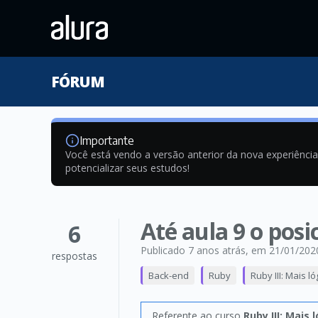
FÓRUM
Importante
Você está vendo a versão anterior da nova experiênci
potencializar seus estudos!
Até aula 9 o pos
6
Publicado 7 anos atrás
, em 21/01/202
respostas
Back-end
Ruby
Ruby III: Mais 
Referente ao curso
Ruby III: Mai