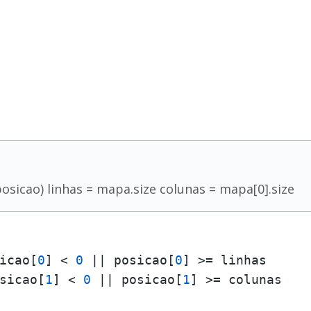
osicao) linhas = mapa.size colunas = mapa[0].size
icao[
0
] < 
0
 || posicao[
0
] >= linhas

sicao[
1
] < 
0
 || posicao[
1
] >= colunas
