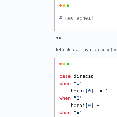
# não achei!
end
def calcula_nova_posicao(he
case
when
"W"
    heroi[
0
] -= 
1
when
"S"
    heroi[
0
] += 
1
when
"A"