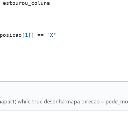
 estourou_coluna

posicao[
1
]] == 
"X"
mapa(1) while true desenha mapa direcao = pede_m