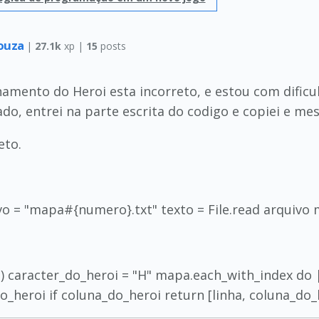
Souza
|
27.1k
xp |
15
posts
namento do Heroi esta incorreto, e estou com dificul
do, entrei na parte escrita do codigo e copiei e m
eto.
 = "mapa#{numero}.txt" texto = File.read arquivo m
 caracter_do_heroi = "H" mapa.each_with_index do |l
do_heroi if coluna_do_heroi return [linha, coluna_do