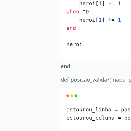
    heroi[
1
] -= 
1
when
"D"
    heroi[
1
] += 
1
end
heroi
end
def posicao_valida?(mapa, p
estourou_linha = pos
estourou_coluna = po