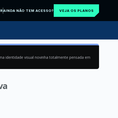
VEJA OS PLANOS
AR
AINDA NÃO TEM ACESSO?
uma identidade visual novinha totalmente pensada em
va