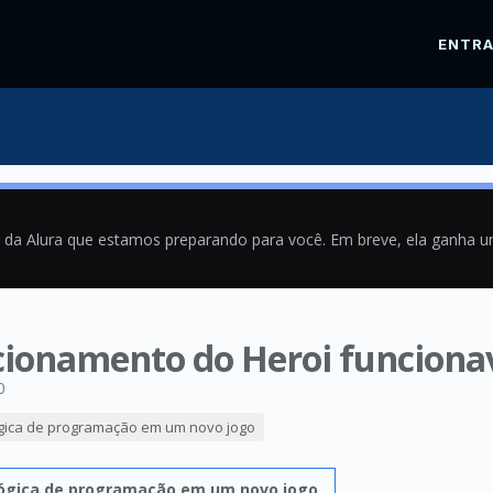
ENTR
a da Alura que estamos preparando para você. Em breve, ela ganha 
icionamento do Heroi funciona
0
lógica de programação em um novo jogo
s lógica de programação em um novo jogo