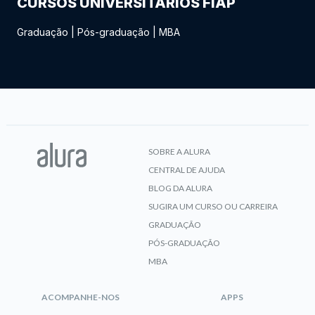
CURSOS UNIVERSITÁRIOS FIAP
Graduação
|
Pós-graduação
|
MBA
SOBRE A ALURA
CENTRAL DE AJUDA
BLOG DA ALURA
SUGIRA UM CURSO OU CARREIRA
GRADUAÇÃO
PÓS-GRADUAÇÃO
MBA
ACOMPANHE-NOS
APPS