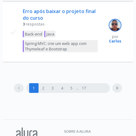
Erro após baixar o projeto final
do curso
3
respostas
Back-end
Java
por
Carlos
Spring MVC: crie um web app com
Thymeleaf e Bootstrap
1
2
3
4
5
17
SOBRE A ALURA