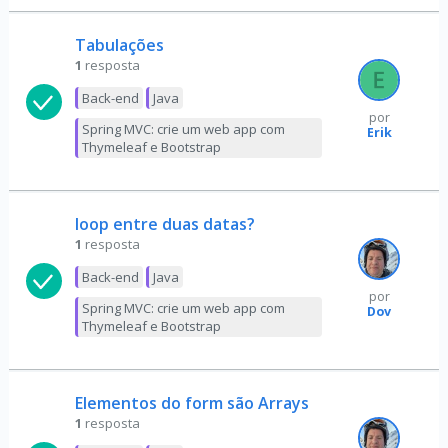
Tabulações
1
resposta
Back-end
Java
por
Spring MVC: crie um web app com
Erik
Thymeleaf e Bootstrap
loop entre duas datas?
1
resposta
Back-end
Java
por
Spring MVC: crie um web app com
Dov
Thymeleaf e Bootstrap
Elementos do form são Arrays
1
resposta