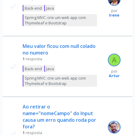
Back-end
Java
por
Irene
Spring MVC: crie um web app com
Thymeleaf e Bootstrap
Meu valor ficou com null colado
no numero
1
resposta
Back-end
Java
por
Artur
Spring MVC: crie um web app com
Thymeleaf e Bootstrap
Ao retirar o
name="nomeCampo" do Input
causa um erro quando roda por
fora?
1
resposta