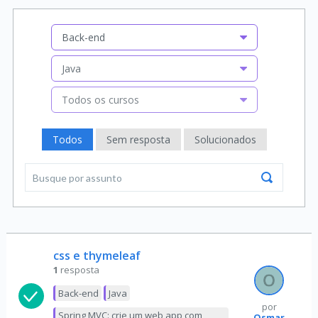
Back-end
Java
Todos os cursos
Todos
Sem resposta
Solucionados
css e thymeleaf
1
resposta
Back-end
Java
por
Spring MVC: crie um web app com
Osmar