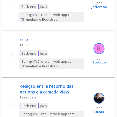
por
Back-end
Java
Jefferson
Spring MVC: crie um web app com
Thymeleaf e Bootstrap
Erro
1
resposta
Back-end
Java
por
Spring MVC: crie um web app com
Rodrigo
Thymeleaf e Bootstrap
Relação entre retorno das
Actions e a camada View
1
resposta
Back-end
Java
por
Lucas
Spring MVC: crie um web app com