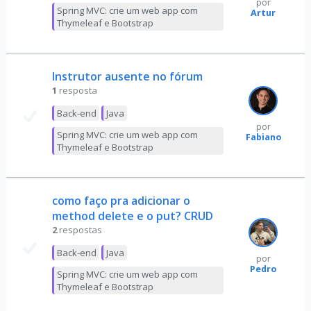
por
Spring MVC: crie um web app com
Artur
Thymeleaf e Bootstrap
Instrutor ausente no fórum
1
resposta
Back-end
Java
por
Spring MVC: crie um web app com
Fabiano
Thymeleaf e Bootstrap
como faço pra adicionar o
method delete e o put? CRUD
2
respostas
Back-end
Java
por
Pedro
Spring MVC: crie um web app com
Thymeleaf e Bootstrap