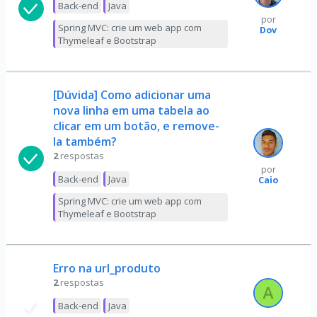
Back-end
Java
por
Spring MVC: crie um web app com
Dov
Thymeleaf e Bootstrap
[Dúvida] Como adicionar uma
nova linha em uma tabela ao
clicar em um botão, e remove-
la também?
2
respostas
por
Back-end
Java
Caio
Spring MVC: crie um web app com
Thymeleaf e Bootstrap
Erro na url_produto
2
respostas
Back-end
Java