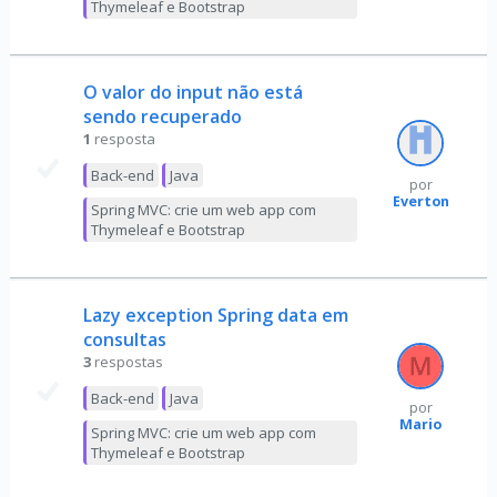
Thymeleaf e Bootstrap
O valor do input não está
sendo recuperado
1
resposta
Back-end
Java
por
Everton
Spring MVC: crie um web app com
Thymeleaf e Bootstrap
Lazy exception Spring data em
consultas
3
respostas
Back-end
Java
por
Mario
Spring MVC: crie um web app com
Thymeleaf e Bootstrap