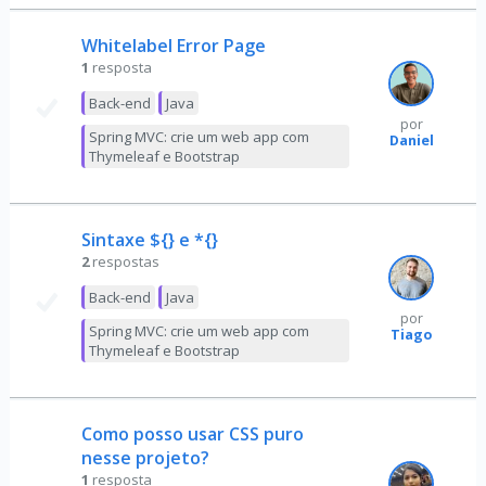
Whitelabel Error Page
1
resposta
Back-end
Java
por
Spring MVC: crie um web app com
Daniel
Thymeleaf e Bootstrap
Sintaxe ${} e *{}
2
respostas
Back-end
Java
por
Spring MVC: crie um web app com
Tiago
Thymeleaf e Bootstrap
Como posso usar CSS puro
nesse projeto?
1
resposta