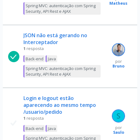
Matheus
Spring MVC: autenticação com Spring
Security, API Rest e AJAX
JSON não está gerando no
Interceptador
1
resposta
Back-end
Java
por
Bruno
Spring MVC: autenticação com Spring
Security, API Rest e AJAX
Login e logout estão
aparecendo ao mesmo tempo
/usuario/pedido
1
resposta
por
Back-end
Java
Saulo
Spring MVC: autenticação com Spring