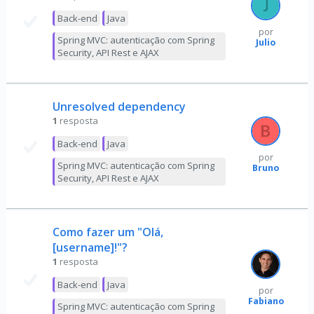
Back-end
Java
por
Spring MVC: autenticação com Spring
Julio
Security, API Rest e AJAX
Unresolved dependency
1
resposta
Back-end
Java
por
Spring MVC: autenticação com Spring
Bruno
Security, API Rest e AJAX
Como fazer um "Olá,
[username]!"?
1
resposta
Back-end
Java
por
Fabiano
Spring MVC: autenticação com Spring