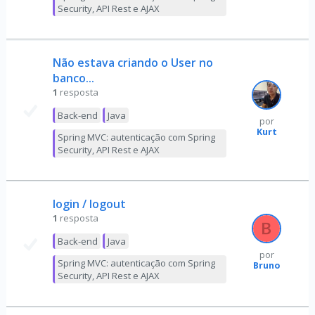
Security, API Rest e AJAX
Não estava criando o User no
banco...
1
resposta
Back-end
Java
por
Kurt
Spring MVC: autenticação com Spring
Security, API Rest e AJAX
login / logout
1
resposta
Back-end
Java
por
Spring MVC: autenticação com Spring
Bruno
Security, API Rest e AJAX