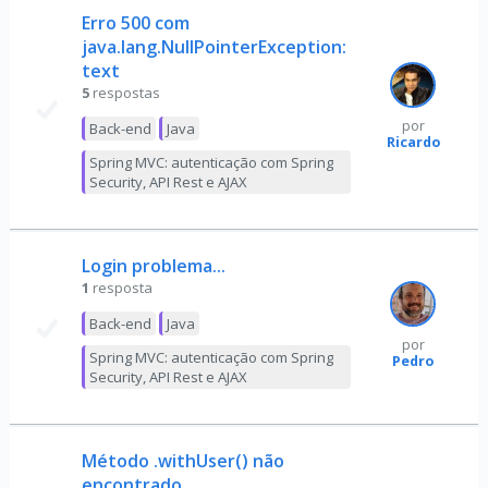
Erro 500 com
java.lang.NullPointerException:
text
5
respostas
por
Back-end
Java
Ricardo
Spring MVC: autenticação com Spring
Security, API Rest e AJAX
Login problema...
1
resposta
Back-end
Java
por
Spring MVC: autenticação com Spring
Pedro
Security, API Rest e AJAX
Método .withUser() não
encontrado