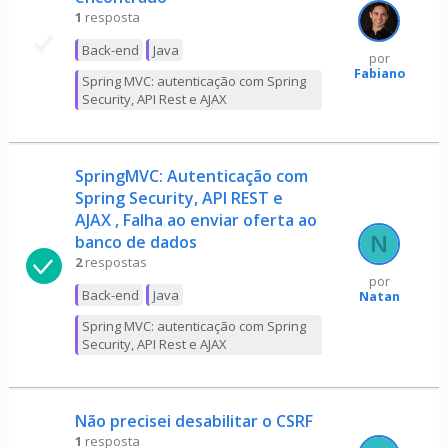
1
resposta
Back-end
Java
por
Fabiano
Spring MVC: autenticação com Spring
Security, API Rest e AJAX
SpringMVC: Autenticação com
Spring Security, API REST e
AJAX , Falha ao enviar oferta ao
banco de dados
2
respostas
por
Back-end
Java
Natan
Spring MVC: autenticação com Spring
Security, API Rest e AJAX
Não precisei desabilitar o CSRF
1
resposta