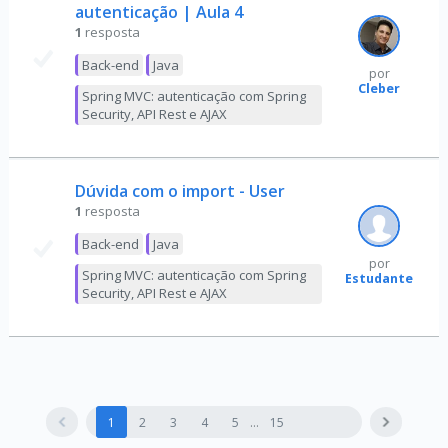
autenticação | Aula 4
1
resposta
Back-end
Java
por
Cleber
Spring MVC: autenticação com Spring
Security, API Rest e AJAX
Dúvida com o import - User
1
resposta
Back-end
Java
por
Spring MVC: autenticação com Spring
Estudante
Security, API Rest e AJAX
1
2
3
4
5
15