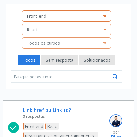
Front-end
React
Todos os cursos
Todos
Sem resposta
Solucionados
Link href ou Link to?
3
respostas
Front-end
React
por
React parte 2: Container components
Filipe