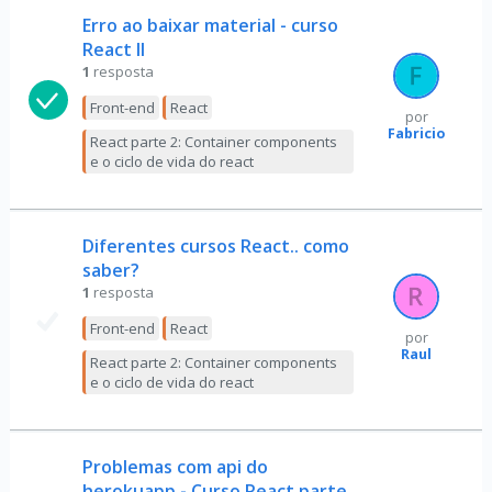
Erro ao baixar material - curso
React II
1
resposta
Front-end
React
por
Fabricio
React parte 2: Container components
e o ciclo de vida do react
Diferentes cursos React.. como
saber?
1
resposta
Front-end
React
por
Raul
React parte 2: Container components
e o ciclo de vida do react
Problemas com api do
herokuapp - Curso React parte