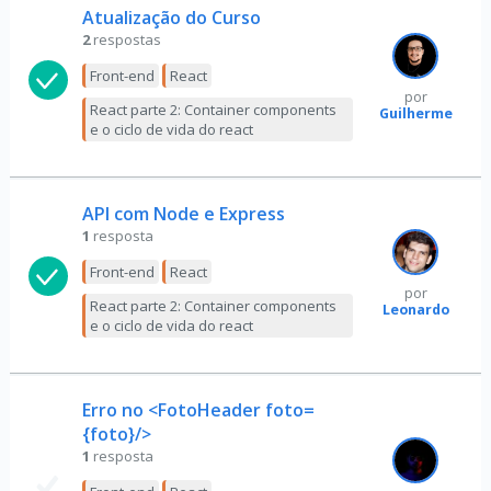
Atualização do Curso
2
respostas
Front-end
React
por
React parte 2: Container components
Guilherme
e o ciclo de vida do react
API com Node e Express
1
resposta
Front-end
React
por
React parte 2: Container components
Leonardo
e o ciclo de vida do react
Erro no <FotoHeader foto=
{foto}/>
1
resposta