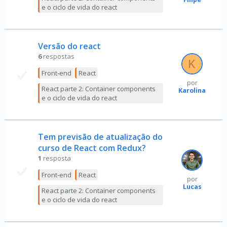
e o ciclo de vida do react
Versão do react
6
respostas
Front-end
React
por
React parte 2: Container components
Karolina
e o ciclo de vida do react
Tem previsão de atualização do
curso de React com Redux?
1
resposta
Front-end
React
por
Lucas
React parte 2: Container components
e o ciclo de vida do react