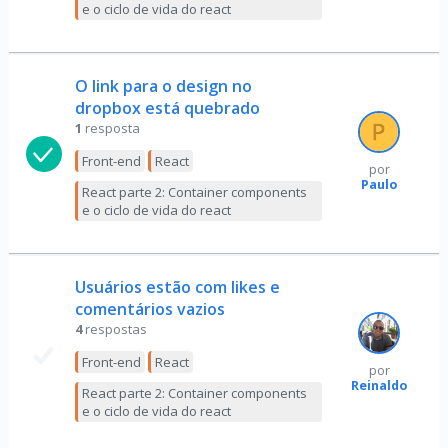
e o ciclo de vida do react
O link para o design no
dropbox está quebrado
1
resposta
Front-end
React
por
Paulo
React parte 2: Container components
e o ciclo de vida do react
Usuários estão com likes e
comentários vazios
4
respostas
Front-end
React
por
Reinaldo
React parte 2: Container components
e o ciclo de vida do react