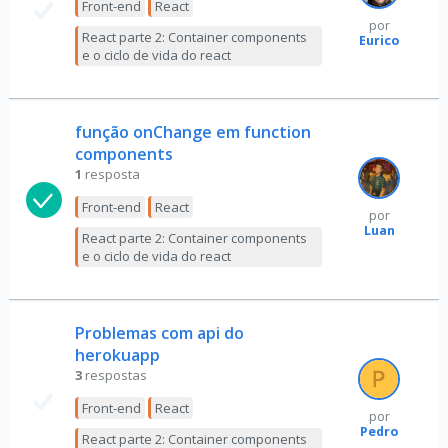
Front-end
React
por
React parte 2: Container components
Eurico
e o ciclo de vida do react
função onChange em function
components
1
resposta
Front-end
React
por
Luan
React parte 2: Container components
e o ciclo de vida do react
Problemas com api do
herokuapp
3
respostas
Front-end
React
por
Pedro
React parte 2: Container components