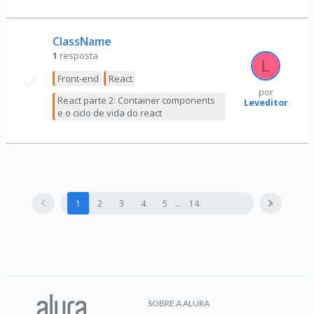
ClassName
1
resposta
Front-end
React
por
React parte 2: Container components
Leveditor
e o ciclo de vida do react
1
2
3
4
5
14
SOBRE A ALURA