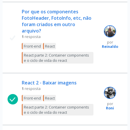
Por que os componentes
FotoHeader, FotoInfo, etc, não
foram criados em outro
arquivo?
1
resposta
por
Front-end
React
Reinaldo
React parte 2: Container components
e o ciclo de vida do react
React 2 - Baixar imagens
1
resposta
Front-end
React
por
React parte 2: Container components
Roni
e o ciclo de vida do react