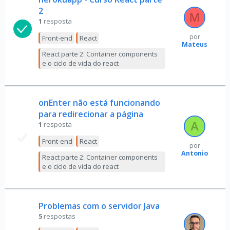
2
1
resposta
por
Front-end
React
Mateus
React parte 2: Container components
e o ciclo de vida do react
onEnter não está funcionando
para redirecionar a página
1
resposta
Front-end
React
por
Antonio
React parte 2: Container components
e o ciclo de vida do react
Problemas com o servidor Java
5
respostas