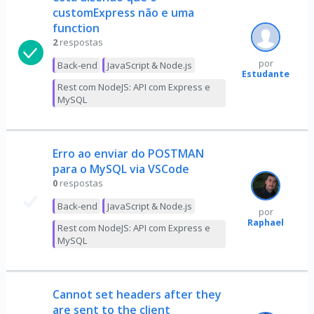
customExpress não e uma
function
2
respostas
por
Back-end
JavaScript & Node.js
Estudante
Rest com NodeJS: API com Express e
MySQL
Erro ao enviar do POSTMAN
para o MySQL via VSCode
0
respostas
Back-end
JavaScript & Node.js
por
Raphael
Rest com NodeJS: API com Express e
MySQL
Cannot set headers after they
are sent to the client