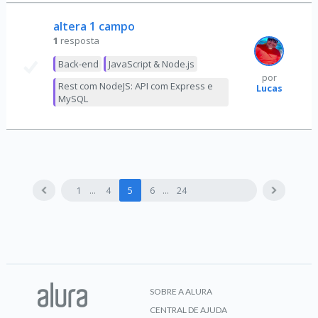
altera 1 campo
1
resposta
Back-end
JavaScript & Node.js
por
Rest com NodeJS: API com Express e
Lucas
MySQL
1
4
5
6
24
SOBRE A ALURA
CENTRAL DE AJUDA