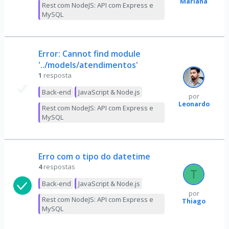
Mariana
Rest com NodeJS: API com Express e
MySQL
Error: Cannot find module
'../models/atendimentos'
1
resposta
Back-end
JavaScript & Node.js
por
Leonardo
Rest com NodeJS: API com Express e
MySQL
Erro com o tipo do datetime
4
respostas
Back-end
JavaScript & Node.js
por
Rest com NodeJS: API com Express e
Thiago
MySQL