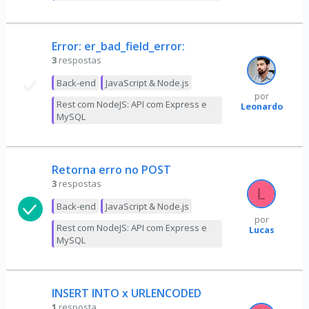
Error: er_bad_field_error:
3
respostas
Back-end
JavaScript & Node.js
por
Rest com NodeJS: API com Express e
Leonardo
MySQL
Retorna erro no POST
3
respostas
Back-end
JavaScript & Node.js
por
Rest com NodeJS: API com Express e
Lucas
MySQL
INSERT INTO x URLENCODED
1
resposta