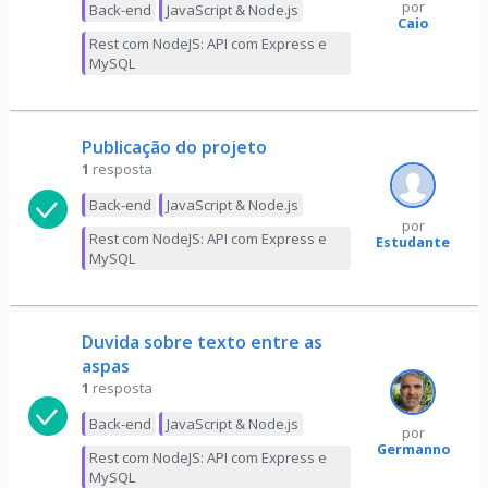
por
Back-end
JavaScript & Node.js
Caio
Rest com NodeJS: API com Express e
MySQL
Publicação do projeto
1
resposta
Back-end
JavaScript & Node.js
por
Rest com NodeJS: API com Express e
Estudante
MySQL
Duvida sobre texto entre as
aspas
1
resposta
Back-end
JavaScript & Node.js
por
Germanno
Rest com NodeJS: API com Express e
MySQL