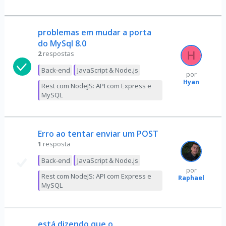
problemas em mudar a porta
do MySql 8.0
2
respostas
Back-end
JavaScript & Node.js
por
Hyan
Rest com NodeJS: API com Express e
MySQL
Erro ao tentar enviar um POST
1
resposta
Back-end
JavaScript & Node.js
por
Rest com NodeJS: API com Express e
Raphael
MySQL
está dizendo que o