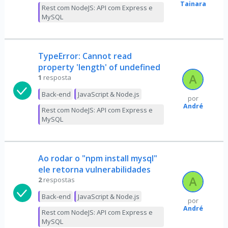
Tainara
Rest com NodeJS: API com Express e
MySQL
TypeError: Cannot read
property 'length' of undefined
1
resposta
Back-end
JavaScript & Node.js
por
André
Rest com NodeJS: API com Express e
MySQL
Ao rodar o "npm install mysql"
ele retorna vulnerabilidades
2
respostas
Back-end
JavaScript & Node.js
por
André
Rest com NodeJS: API com Express e
MySQL