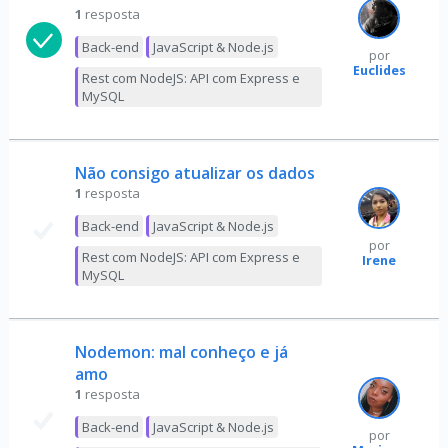
1
resposta
Back-end
JavaScript & Node.js
por
Euclides
Rest com NodeJS: API com Express e
MySQL
Não consigo atualizar os dados
1
resposta
Back-end
JavaScript & Node.js
por
Rest com NodeJS: API com Express e
Irene
MySQL
Nodemon: mal conheço e já
amo
1
resposta
Back-end
JavaScript & Node.js
por