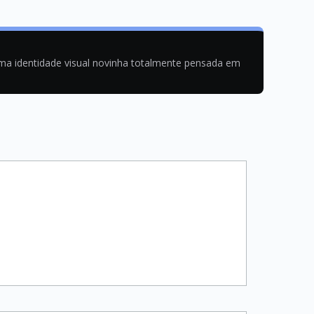
uma identidade visual novinha totalmente pensada em
ticação de usuários em uma aplicação