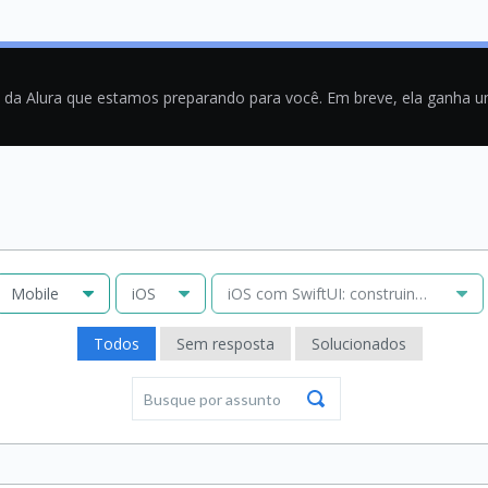
a da Alura que estamos preparando para você. Em breve, ela ganha 
Mobile
iOS
iOS com SwiftUI: construindo auten
Todos
Sem resposta
Solucionados