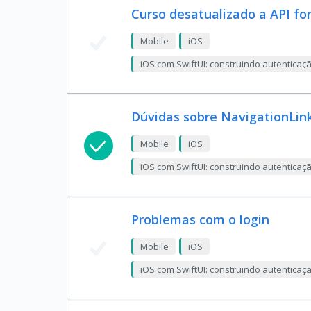
Curso desatualizado a API fo
Mobile
iOS
iOS com SwiftUI: construindo autentica
Dúvidas sobre NavigationLin
Mobile
iOS
iOS com SwiftUI: construindo autentica
Problemas com o login
Mobile
iOS
iOS com SwiftUI: construindo autentica