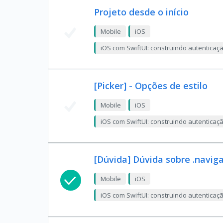
Projeto desde o início
Mobile
iOS
iOS com SwiftUI: construindo autentica
[Picker] - Opções de estilo
Mobile
iOS
iOS com SwiftUI: construindo autentica
[Dúvida] Dúvida sobre .navi
Mobile
iOS
iOS com SwiftUI: construindo autentica