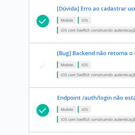
[Dúvida] Erro ao cadastrar us
Mobile
iOS
iOS com SwiftUI: construindo autentica
[Bug] Backend não retorna o 
Mobile
iOS
iOS com SwiftUI: construindo autentica
Endpoint /auth/login não está
Mobile
iOS
iOS com SwiftUI: construindo autentica