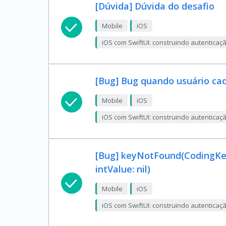
[Dúvida] Dúvida do desafio
Mobile
iOS
iOS com SwiftUI: construindo autentica
[Bug] Bug quando usuário ca
Mobile
iOS
iOS com SwiftUI: construindo autentica
[Bug] keyNotFound(CodingKeys
intValue: nil)
Mobile
iOS
iOS com SwiftUI: construindo autentica