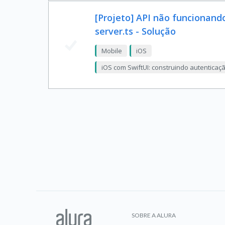
[Projeto] API não funcionand
server.ts - Solução
Mobile
iOS
iOS com SwiftUI: construindo autentica
SOBRE A ALURA