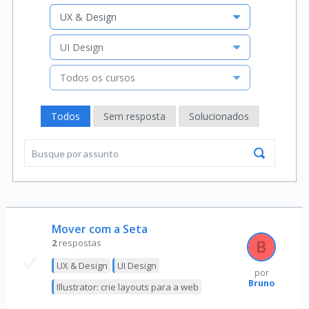
UX & Design
UI Design
Todos os cursos
Todos
Sem resposta
Solucionados
Mover com a Seta
2
respostas
UX & Design
UI Design
por
Bruno
Illustrator: crie layouts para a web