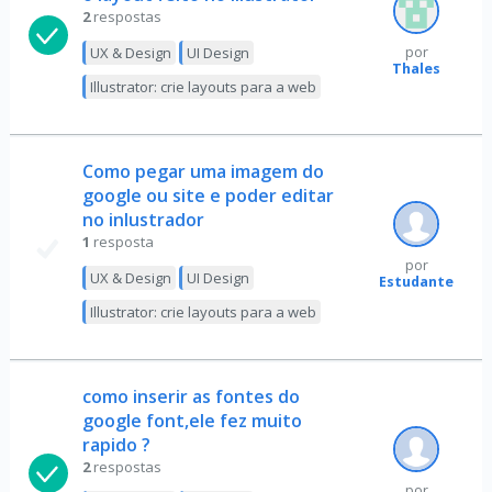
2
respostas
UX & Design
UI Design
por
Thales
Illustrator: crie layouts para a web
Como pegar uma imagem do
google ou site e poder editar
no inlustrador
1
resposta
por
UX & Design
UI Design
Estudante
Illustrator: crie layouts para a web
como inserir as fontes do
google font,ele fez muito
rapido ?
2
respostas
por