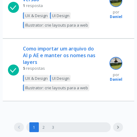
1
resposta
por
UX & Design
UI Design
Daniel
Illustrator: crie layouts para a web
Como importar um arquivo do
AI p AE e manter os nomes nas
layers
5
respostas
por
UX & Design
UI Design
Daniel
Illustrator: crie layouts para a web
1
2
3