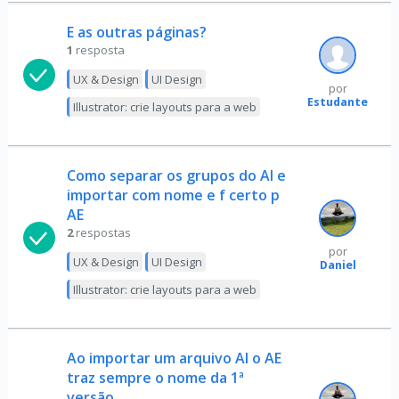
E as outras páginas?
1
resposta
UX & Design
UI Design
por
Estudante
Illustrator: crie layouts para a web
Como separar os grupos do AI e
importar com nome e f certo p
AE
2
respostas
por
UX & Design
UI Design
Daniel
Illustrator: crie layouts para a web
Ao importar um arquivo AI o AE
traz sempre o nome da 1ª
versão