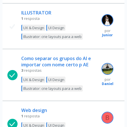
ILLUSTRATOR
1
resposta
UX & Design
UI Design
por
Junior
Illustrator: crie layouts para a web
Como separar os grupos do AI e
importar com nome certo p AE
3
respostas
UX & Design
UI Design
por
Daniel
Illustrator: crie layouts para a web
Web design
1
resposta
UX & Design
UI Design