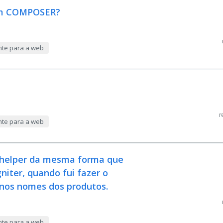
com COMPOSER?
nte para a web
r
nte para a web
y_helper da mesma forma que
niter, quando fui fazer o
 nos nomes dos produtos.
nte para a web