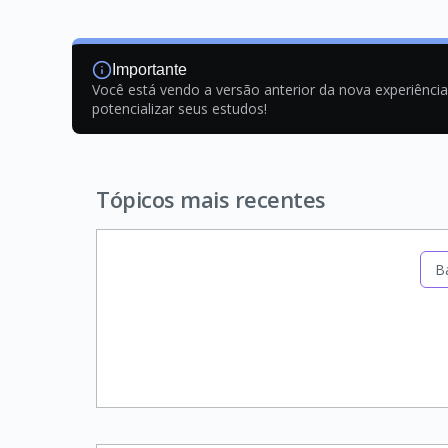
Importante
Você está vendo a versão anterior da nova experiênci
potencializar seus estudos!
Tópicos mais recentes
B