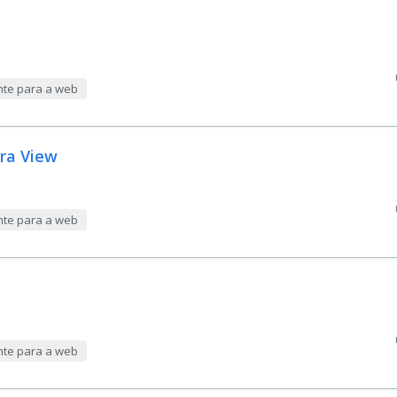
nte para a web
ara View
nte para a web
d
nte para a web