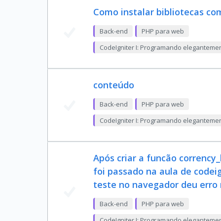
Como instalar bibliotecas 
Back-end
PHP para web
CodeIgniter I: Programando eleganteme
conteúdo
Back-end
PHP para web
CodeIgniter I: Programando eleganteme
Após criar a funcão correnc
foi passado na aula de codeig
teste no navegador deu erro
Back-end
PHP para web
CodeIgniter I: Programando eleganteme