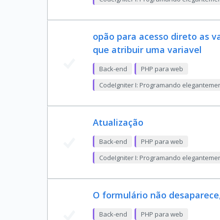
opão para acesso direto as va
que atribuir uma variavel
Back-end
PHP para web
CodeIgniter I: Programando eleganteme
Atualização
Back-end
PHP para web
CodeIgniter I: Programando eleganteme
O formulário não desaparece,
Back-end
PHP para web