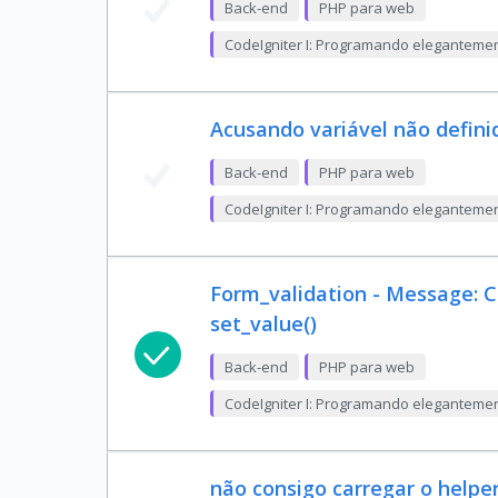
Back-end
PHP para web
CodeIgniter I: Programando eleganteme
Acusando variável não defini
Back-end
PHP para web
CodeIgniter I: Programando eleganteme
Form_validation - Message: C
set_value()
Back-end
PHP para web
CodeIgniter I: Programando eleganteme
não consigo carregar o helpe