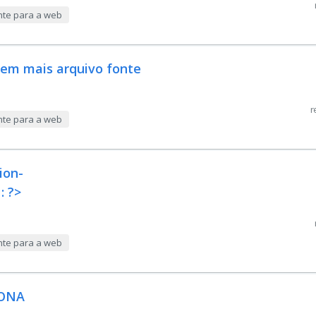
nte para a web
tem mais arquivo fonte
r
nte para a web
ion-
: ?>
nte para a web
IONA