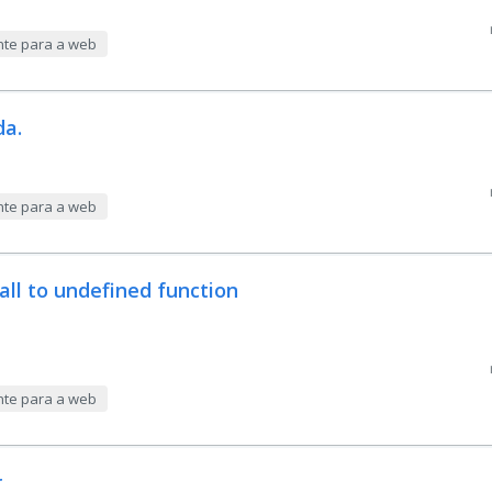
nte para a web
da.
nte para a web
all to undefined function
nte para a web
r