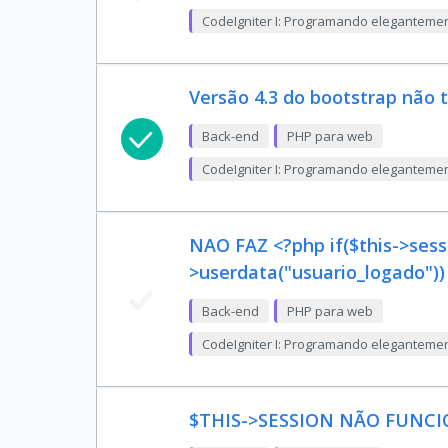
CodeIgniter I: Programando eleganteme
Versão 4.3 do bootstrap não 
Back-end
PHP para web
CodeIgniter I: Programando eleganteme
NAO FAZ <?php if($this->sess
>userdata("usuario_logado")) 
Back-end
PHP para web
CodeIgniter I: Programando eleganteme
$THIS->SESSION NÃO FUNC