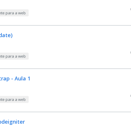
nte para a web
date)
nte para a web
trap - Aula 1
nte para a web
deigniter