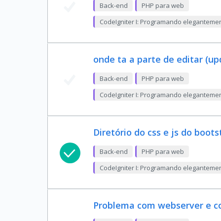
Back-end
PHP para web
CodeIgniter I: Programando eleganteme
onde ta a parte de editar (up
Back-end
PHP para web
CodeIgniter I: Programando eleganteme
Diretório do css e js do boots
Back-end
PHP para web
CodeIgniter I: Programando eleganteme
Problema com webserver e co