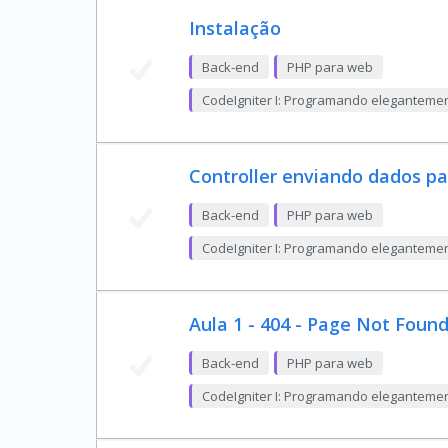
Instalação
Back-end
PHP para web
CodeIgniter I: Programando eleganteme
Controller enviando dados p
Back-end
PHP para web
CodeIgniter I: Programando eleganteme
Aula 1 - 404 - Page Not Foun
Back-end
PHP para web
CodeIgniter I: Programando eleganteme