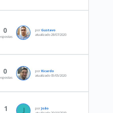
0
por
Gustavo
atualizado 28/07/2020
espostas
0
por
Ricardo
atualizado 05/05/2020
espostas
1
por
João
atualizado 20/10/2019