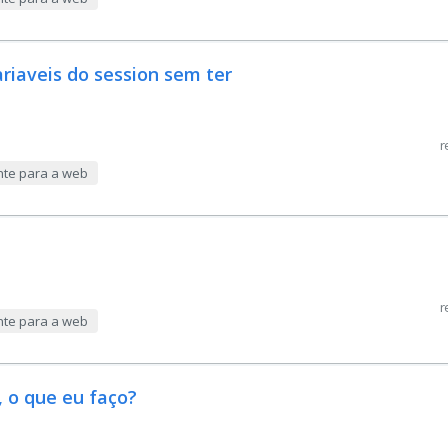
riaveis do session sem ter
r
nte para a web
r
nte para a web
 o que eu faço?