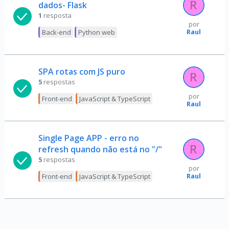
dados- Flask
1
resposta
por
Raul
Back-end
Python web
SPA rotas com JS puro
5
respostas
por
Front-end
JavaScript & TypeScript
Raul
Single Page APP - erro no
refresh quando não está no "/"
5
respostas
por
Raul
Front-end
JavaScript & TypeScript