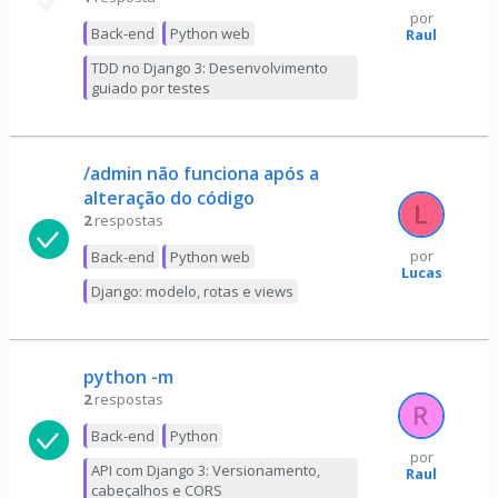
por
Back-end
Python web
Raul
TDD no Django 3: Desenvolvimento
guiado por testes
/admin não funciona após a
alteração do código
2
respostas
Back-end
Python web
por
Lucas
Django: modelo, rotas e views
python -m
2
respostas
Back-end
Python
por
API com Django 3: Versionamento,
Raul
cabeçalhos e CORS