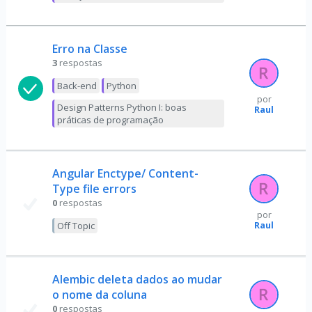
Erro na Classe
3
respostas
Back-end
Python
por
Design Patterns Python I: boas
Raul
práticas de programação
Angular Enctype/ Content-
Type file errors
0
respostas
por
Raul
Off Topic
Alembic deleta dados ao mudar
o nome da coluna
0
respostas