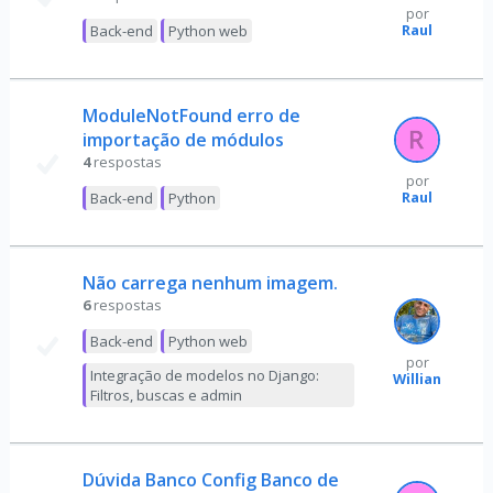
por
Raul
Back-end
Python web
ModuleNotFound erro de
importação de módulos
4
respostas
por
Raul
Back-end
Python
Não carrega nenhum imagem.
6
respostas
Back-end
Python web
por
Integração de modelos no Django:
Willian
Filtros, buscas e admin
Dúvida Banco Config Banco de