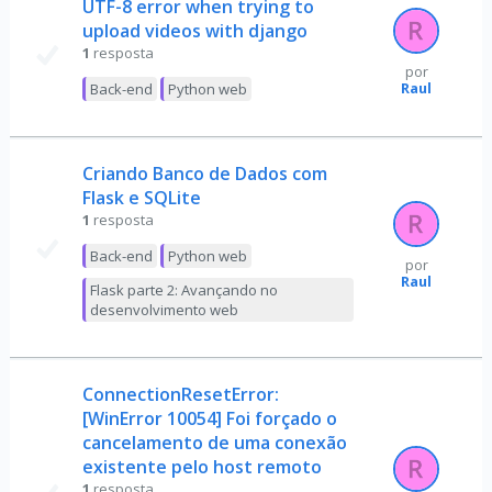
UTF-8 error when trying to
upload videos with django
1
resposta
por
Raul
Back-end
Python web
Criando Banco de Dados com
Flask e SQLite
1
resposta
Back-end
Python web
por
Raul
Flask parte 2: Avançando no
desenvolvimento web
ConnectionResetError:
[WinError 10054] Foi forçado o
cancelamento de uma conexão
existente pelo host remoto
1
resposta