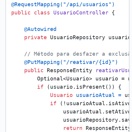
@RequestMapping("/api/usuarios")
public
class
UsuarioController
 {

@Autowired
private
 UsuarioRepository usuario
// Método para desfazer a exclusã
@PutMapping("/reativar/{id}")
public
 ResponseEntity 
reativarUsu
        Optional<Usuario> usuario = u
if
 (usuario.isPresent()) {

Usuario
usuarioAtual
=
 us
if
 (!usuarioAtual.isAtivo(
                usuarioAtual.setAtivo
                usuarioRepository.sav
return
 ResponseEntity