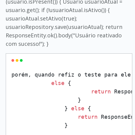
(usuario.isPresent()) { Usuario usuarioAtual =
usuario.get(); if (!usuarioAtual.isAtivo()) {
usuarioAtual.setAtivo(true);
usuarioRepository.save(usuarioAtual); return
ResponseEntity.ok().body("Usuário reativado
com sucesso!"); }
porém, quando refiz o teste para ele 
else
 {

return
 Respon
                    }

                } 
else
 {

return
 ResponseEn
                }
