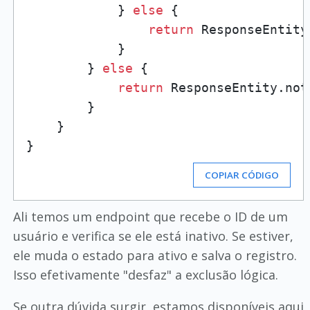
            } 
else
 {

return
 ResponseEntity
            }

        } 
else
 {

return
 ResponseEntity.not
        }

    }

COPIAR CÓDIGO
Ali temos um endpoint que recebe o ID de um
usuário e verifica se ele está inativo. Se estiver,
ele muda o estado para ativo e salva o registro.
Isso efetivamente "desfaz" a exclusão lógica.
Se outra dúvida surgir, estamos disponíveis aqui