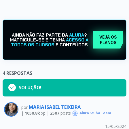
AINDA NÃO FAZ PARTE DA
ALURA
?
VEJA OS
MATRICULE-SE E TENHA
ACESSO A
PLANOS
TODOS OS CURSOS
E CONTEÚDOS
4
RESPOSTAS
SOLUÇÃO!
MARIA ISABEL TEIXEIRA
por
|
1050.8k
xp |
2507
posts
Alura Scuba Team
15/05/2024