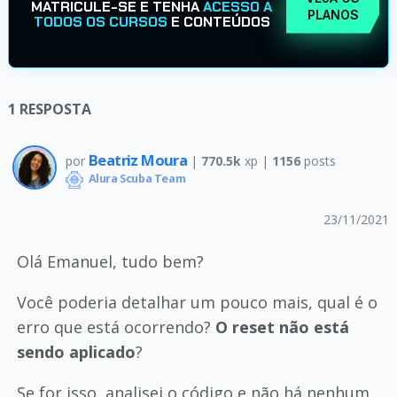
MATRICULE-SE E TENHA
ACESSO A
PLANOS
TODOS OS CURSOS
E CONTEÚDOS
1
RESPOSTA
Beatriz Moura
por
|
770.5k
xp |
1156
posts
Alura Scuba Team
23/11/2021
Olá Emanuel, tudo bem?
Você poderia detalhar um pouco mais, qual é o
erro que está ocorrendo?
O reset não está
sendo aplicado
?
Se for isso, analisei o código e não há nenhum