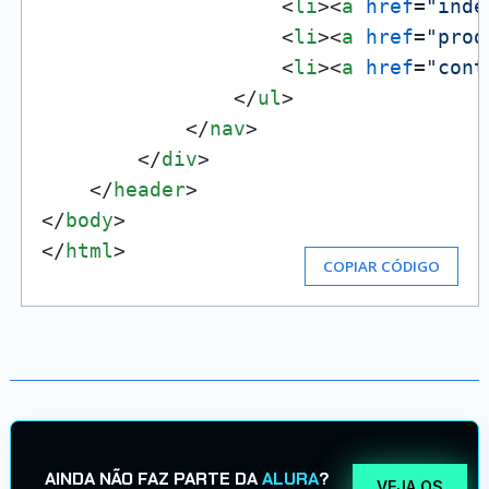
<
li
>
<
a
href
=
"inde
<
li
>
<
a
href
=
"prod
<
li
>
<
a
href
=
"cont
</
ul
>
</
nav
>
</
div
>
</
header
>
</
body
>
</
html
>
COPIAR CÓDIGO
AINDA NÃO FAZ PARTE DA
ALURA
?
VEJA OS