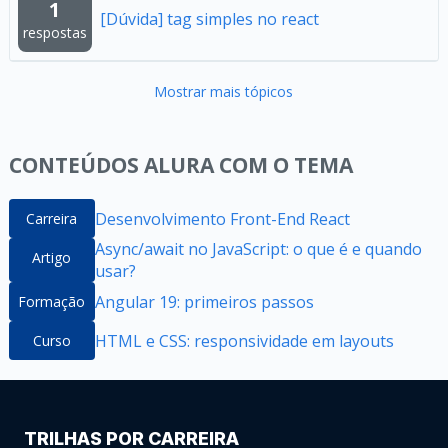
1
[Dúvida] tag simples no react
respostas
Mostrar mais tópicos
CONTEÚDOS ALURA COM O TEMA
Desenvolvimento Front-End React
Carreira
Async/await no JavaScript: o que é e quando
Artigo
usar?
Angular 19: primeiros passos
Formação
HTML e CSS: responsividade em layouts
Curso
TRILHAS POR CARREIRA