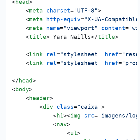
<
head
>
<
meta
charset
=
"UTF-8"
>
<
meta
http-equiv
=
"X-UA-Compatible
<
meta
name
=
"viewport"
content
=
"wi
<
title
>
 Yara Naills
</
title
>
<
link
rel
=
"stylesheet"
href
=
"rese
<
link
rel
=
"stylesheet"
href
=
"prod
</
head
>
<
body
>
<
header
>
<
div
class
=
"caixa"
>
<
h1
>
<
img
src
=
"imagens/log
<
nav
>
<
ul
>