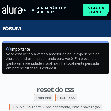
AINDA NÃO TEM
VEJA OS
ENTRAR
ACESSO?
PLANOS
FÓRUM
Importante
Você está vendo a versão anterior da nova experiência da
Alura que estamos preparando para você. Em breve, ela
ganha uma identidade visual novinha totalmente pensada
em potencializar seus estudos!
reset do css
Front-end
HTML e CSS
HTML5 e CSS3 parte 2: posicionamento, listas e navegação