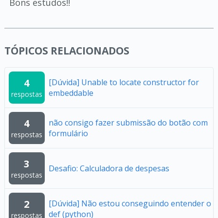
Bons estudos!!
TÓPICOS RELACIONADOS
4
[Dúvida] Unable to locate constructor for
embeddable
respostas
4
não consigo fazer submissão do botão com
formulário
respostas
3
Desafio: Calculadora de despesas
respostas
2
[Dúvida] Não estou conseguindo entender o
def (python)
respostas