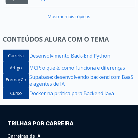
Mostrar mais tópicos
CONTEÚDOS ALURA COM O TEMA
Desenvolvimento Back-End Python
Carreira
MCP: o que é, como funciona e diferenças
Artigo
Supabase: desenvolvendo backend com BaaS
Formação
e agentes de IA
Docker na prática para Backend Java
Curso
TRILHAS POR CARREIRA
Carreiras de IA