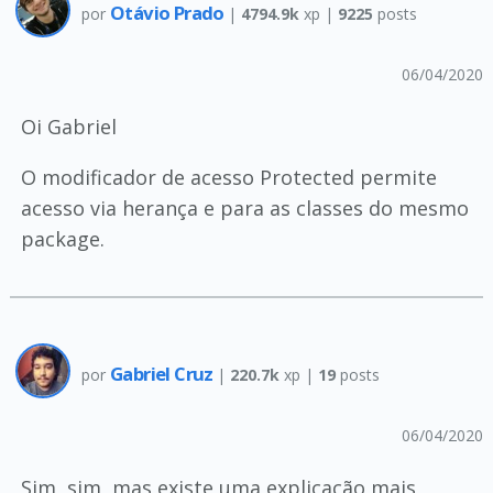
Otávio Prado
por
|
4794.9k
xp |
9225
posts
06/04/2020
Oi Gabriel
O modificador de acesso Protected permite
acesso via herança e para as classes do mesmo
package.
Gabriel Cruz
por
|
220.7k
xp |
19
posts
06/04/2020
Sim, sim, mas existe uma explicação mais