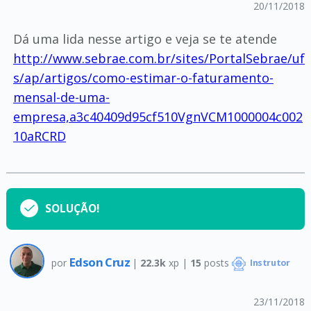
20/11/2018
Dá uma lida nesse artigo e veja se te atende
http://www.sebrae.com.br/sites/PortalSebrae/uf
s/ap/artigos/como-estimar-o-faturamento-
mensal-de-uma-
empresa,a3c40409d95cf510VgnVCM1000004c002
10aRCRD
SOLUÇÃO!
Edson Cruz
por
|
22.3k
xp |
15
posts
Instrutor
23/11/2018