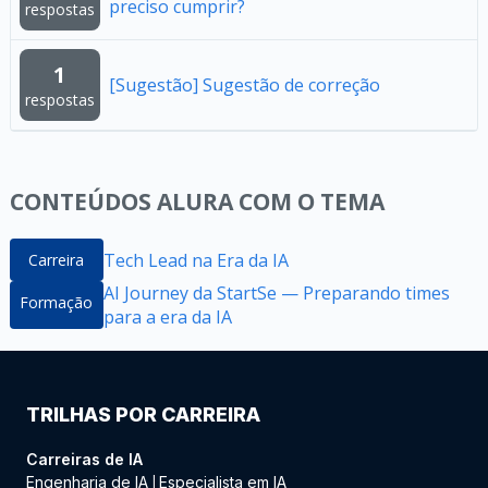
preciso cumprir?
respostas
1
[Sugestão] Sugestão de correção
respostas
CONTEÚDOS ALURA COM O TEMA
Tech Lead na Era da IA
Carreira
AI Journey da StartSe — Preparando times
Formação
para a era da IA
TRILHAS POR CARREIRA
Carreiras de IA
Engenharia de IA
Especialista em IA
|