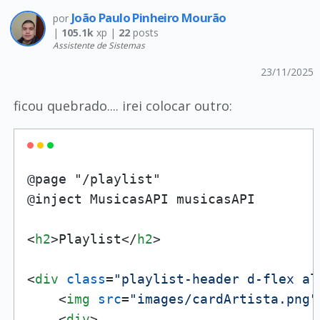
João Paulo Pinheiro Mourão
por
|
105.1k
xp |
22
posts
Assistente de Sistemas
23/11/2025
ficou quebrado.... irei colocar outro:
@page "/playlist"

@inject MusicasAPI musicasAPI

<
h2
>
Playlist
</
h2
>
<
div
class
=
"playlist-header d-flex al
<
img
src
=
"images/cardArtista.png"
<
div
>