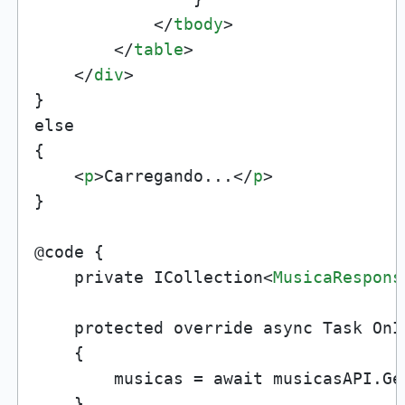
</
tbody
>
</
table
>
</
div
>
}

else

{

<
p
>
Carregando...
</
p
>
}

@code {

    private ICollection
<
MusicaRespons
    protected override async Task OnI
    {

        musicas = await musicasAPI.Ge
    }
