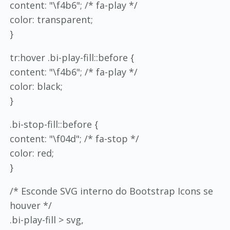
content: "\f4b6"; /* fa-play */
color: transparent;
}
tr:hover .bi-play-fill::before {
content: "\f4b6"; /* fa-play */
color: black;
}
.bi-stop-fill::before {
content: "\f04d"; /* fa-stop */
color: red;
}
/* Esconde SVG interno do Bootstrap Icons se
houver */
.bi-play-fill > svg,