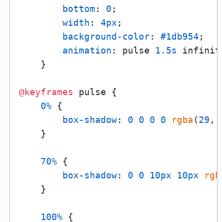
bottom
: 
0
;

width
: 
4px
;

background-color
: 
#1db954
;

animation
: pulse 
1.5s
 infinite
    }

@keyframes
 pulse {

0%
 {

box-shadow
: 
0
0
0
0
rgba
(
29
, 
    }

70%
 {

box-shadow
: 
0
0
10px
10px
rgb
    }

100%
 {
