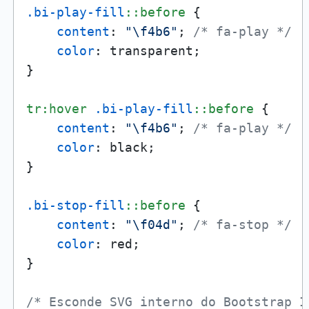
.bi-play-fill
::before
 {

content
: 
"\f4b6"
; 
/* fa-play */
color
: transparent;

}

tr
:hover
.bi-play-fill
::before
 {

content
: 
"\f4b6"
; 
/* fa-play */
color
: black;

}

.bi-stop-fill
::before
 {

content
: 
"\f04d"
; 
/* fa-stop */
color
: red;

}

/* Esconde SVG interno do Bootstrap I