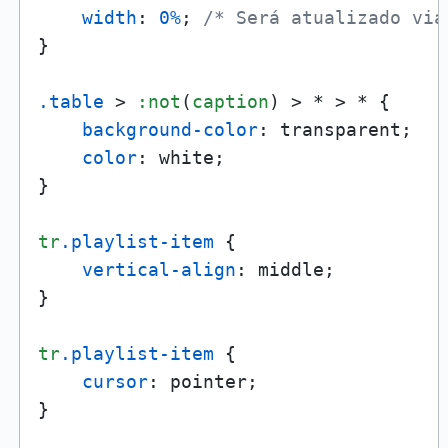
width
: 
0%
; 
/* Será atualizado via
}

.table
 > 
:not
(
caption
) > * > * {

background-color
: transparent;

color
: white;

}

tr
.playlist-item
 {

vertical-align
: middle;

}

tr
.playlist-item
 {

cursor
: pointer;

}
