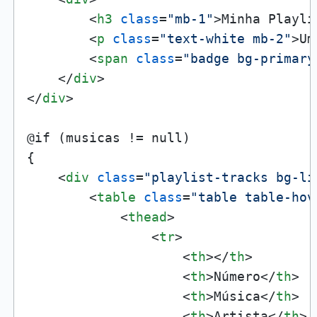
<
h3
class
=
"mb-1"
>
Minha Playli
<
p
class
=
"text-white mb-2"
>
Um
<
span
class
=
"badge bg-primary
</
div
>
</
div
>
@if (musicas != null)

{

<
div
class
=
"playlist-tracks bg-li
<
table
class
=
"table table-hov
<
thead
>
<
tr
>
<
th
>
</
th
>
<
th
>
Número
</
th
>
<
th
>
Música
</
th
>
<
th
>
Artista
</
th
>