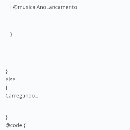
@musica.AnoLancamento
}
}
else
{
Carregando...
}
@code {