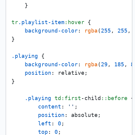
    }

tr
.playlist-item
:hover
 {

background-color
: 
rgba
(
255
, 
255
, 
}

.playing
 {

background-color
: 
rgba
(
29
, 
185
, 
8
position
: relative;

}

.playing
td
:first
-child
::before
 {

content
: 
''
;

position
: absolute;

left
: 
0
;

top
: 
0
;
