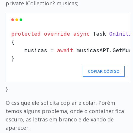
private ICollection? musicas;
protected
override
async
 Task 
OnIniti
{

    musicas = 
await
 musicasAPI.GetMus
COPIAR CÓDIGO
}
O css que ele solicita copiar e colar. Porém
temos alguns problema, onde o container fica
escuro, as letras em branco e deixando de
aparecer.