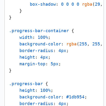
box-shadow
: 
0
0
0
0
rgba
(
29
, 
    }

}

.progress-bar-container
 {

width
: 
100%
;

background-color
: 
rgba
(
255
, 
255
, 
border-radius
: 
4px
;

height
: 
4px
;

margin-top
: 
5px
;

}

.progress-bar
 {

height
: 
100%
;

background-color
: 
#1db954
;

border-radius
: 
4px
;
