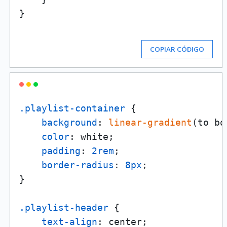
}

COPIAR CÓDIGO
.playlist-container
 {

background
: 
linear-gradient
(to bo
color
: white;

padding
: 
2rem
;

border-radius
: 
8px
;

}

.playlist-header
 {

text-align
: center;
