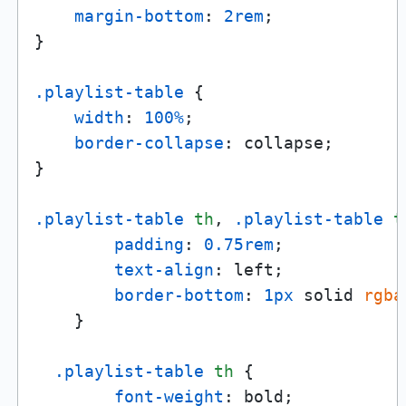
margin-bottom
: 
2rem
;

}

.playlist-table
 {

width
: 
100%
;

border-collapse
: collapse;

}

.playlist-table
th
, 
.playlist-table
t
padding
: 
0.75rem
;

text-align
: left;

border-bottom
: 
1px
 solid 
rgba
    }

.playlist-table
th
 {

font-weight
: bold;
