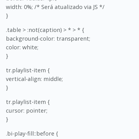
width: 0%; /* Será atualizado via JS */
}
.table > :not(caption) > * > * {
background-color: transparent;
color: white;
}
tr.playlist-item {
vertical-align: middle;
}
tr.playlist-item {
cursor: pointer;
}
.bi-play-fill::before {