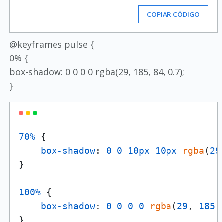
COPIAR CÓDIGO
@keyframes pulse {
0% {
box-shadow: 0 0 0 0 rgba(29, 185, 84, 0.7);
}
70%
 {

box-shadow
: 
0
0
10px
10px
rgba
(
29
}

100%
 {

box-shadow
: 
0
0
0
0
rgba
(
29
, 
185
,