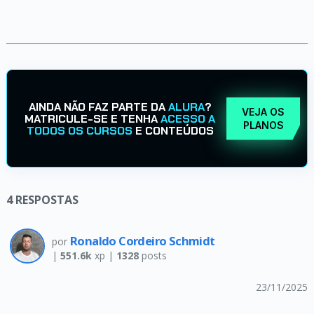
AINDA NÃO FAZ PARTE DA
ALURA
?
VEJA OS
MATRICULE-SE E TENHA
ACESSO A
PLANOS
TODOS OS CURSOS
E CONTEÚDOS
4
RESPOSTAS
Ronaldo Cordeiro Schmidt
por
|
551.6k
xp |
1328
posts
23/11/2025