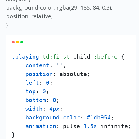
background-color: rgba(29, 185, 84, 0.3);
position: relative;
}
.playing
td
:first
-child
::before
 {

content
: 
''
;

position
: absolute;

left
: 
0
;

top
: 
0
;

bottom
: 
0
;

width
: 
4px
;

background-color
: 
#1db954
;

animation
: pulse 
1.5s
 infinite;
