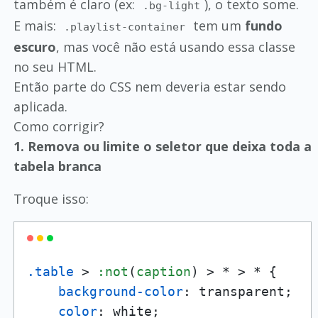
também é claro (ex:
), o texto some.
.bg-light
E mais:
tem um
fundo
.playlist-container
escuro
, mas você não está usando essa classe
no seu HTML.
Então parte do CSS nem deveria estar sendo
aplicada.
Como corrigir?
1. Remova ou limite o seletor que deixa toda a
tabela branca
Troque isso:
.table
 > 
:not
(
caption
) > * > * {

background-color
: transparent;

color
: white;
