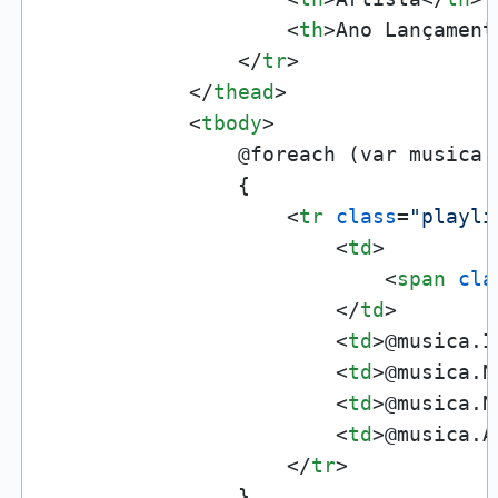
<
th
>
Ano Lançament
</
tr
>
</
thead
>
<
tbody
>
                @foreach (var musica i
                {

<
tr
class
=
"playli
<
td
>
<
span
cla
</
td
>
<
td
>
@musica.I
<
td
>
@musica.N
<
td
>
@musica.N
<
td
>
@musica.A
</
tr
>
                }
