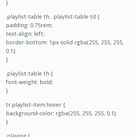
}
.playlist-table th, .playlist-table td {
padding: 0.75rem;
text-align: left;
border-bottom: 1px solid rgba(255, 255, 255,
0.1);
}
.playlist-table th {
font-weight: bold;
}
tr.playlist-item:hover {
background-color: rgba(255, 255, 255, 0.1);
}
.playing {