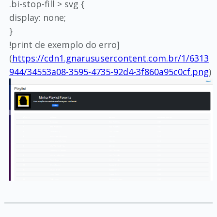
.bi-stop-fill > svg {
display: none;
}
!print de exemplo do erro]
(
https://cdn1.gnarususercontent.com.br/1/6313
944/34553a08-3595-4735-92d4-3f860a95c0cf.png
)