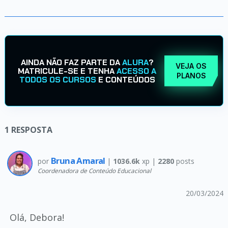
AINDA NÃO FAZ PARTE DA
ALURA
?
VEJA OS
MATRICULE-SE E TENHA
ACESSO A
PLANOS
TODOS OS CURSOS
E CONTEÚDOS
1
RESPOSTA
Bruna Amaral
por
|
1036.6k
xp |
2280
posts
Coordenadora de Conteúdo Educacional
20/03/2024
Olá, Debora!