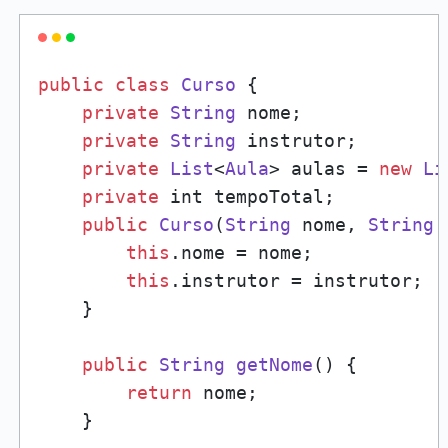
public
class
Curso
 {

private
String
 nome;

private
String
 instrutor;

private
List
<
Aula
> aulas = 
new
Li
private
 int tempoTotal;

public
Curso
(
String
 nome, 
String
 
this
.
nome
 = nome;

this
.
instrutor
 = instrutor;

    }

public
String
getNome
(
) {

return
 nome;

    }
