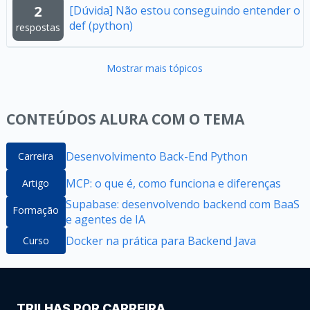
2
[Dúvida] Não estou conseguindo entender o
def (python)
respostas
Mostrar mais tópicos
CONTEÚDOS ALURA COM O TEMA
Desenvolvimento Back-End Python
Carreira
MCP: o que é, como funciona e diferenças
Artigo
Supabase: desenvolvendo backend com BaaS
Formação
e agentes de IA
Docker na prática para Backend Java
Curso
TRILHAS POR CARREIRA