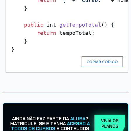
return
"["
 + 
"Curso: "
 + nome
    }

public
 int 
getTempoTotal
(
) {

return
 tempoTotal;

    }

COPIAR CÓDIGO
AINDA NÃO FAZ PARTE DA
ALURA
?
VEJA OS
MATRICULE-SE E TENHA
ACESSO A
PLANOS
TODOS OS CURSOS
E CONTEÚDOS