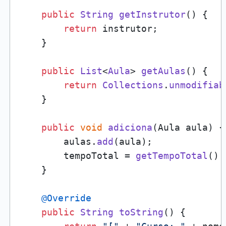
public
String
getInstrutor
(
) {

return
 instrutor;

    }

public
List
<
Aula
> 
getAulas
(
) {

return
Collections
.
unmodifiab
    }

public
void
adiciona
(
Aula aula
) {

        aulas.
add
(aula);

        tempoTotal = 
getTempoTotal
() 
    }

@Override
public
String
toString
(
) {
