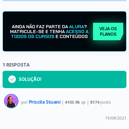
AINDA NÃO FAZ PARTE DA
ALURA
?
VEJA OS
MATRICULE-SE E TENHA
ACESSO A
PLANOS
TODOS OS CURSOS
E CONTEÚDOS
1
RESPOSTA
SOLUÇÃO!
Priscila Stuani
por
|
4103.9k
xp |
8174
posts
19/08/2021