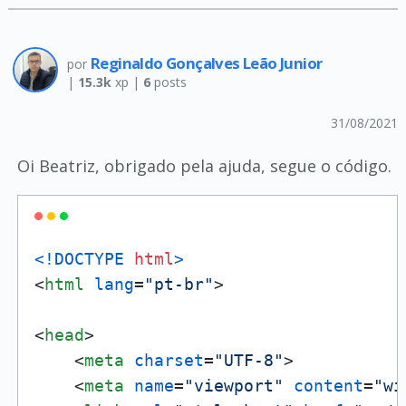
Reginaldo Gonçalves Leão Junior
por
|
15.3k
xp |
6
posts
31/08/2021
Oi Beatriz, obrigado pela ajuda, segue o código.
<!DOCTYPE 
html
>
<
html
lang
=
"pt-br"
>
<
head
>
<
meta
charset
=
"UTF-8"
>
<
meta
name
=
"viewport"
content
=
"wi