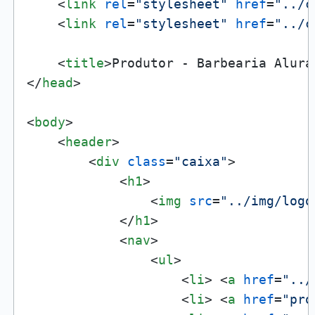
<
link
rel
=
"stylesheet"
href
=
"../c
<
link
rel
=
"stylesheet"
href
=
"../c
<
title
>
Produtor - Barbearia Alura
</
head
>
<
body
>
<
header
>
<
div
class
=
"caixa"
>
<
h1
>
<
img
src
=
"../img/logo
</
h1
>
<
nav
>
<
ul
>
<
li
>
<
a
href
=
"../
<
li
>
<
a
href
=
"pro