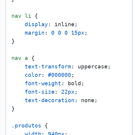
nav
li
 {

display
: inline;

margin
: 
0
0
0
15px
;

}

nav
a
 {

text-transform
: uppercase;

color
: 
#000000
;

font-weight
: bold;

font-size
: 
22px
;

text-decoration
: none;

}

.produtos
 {

width
: 
940px
;
