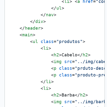
<
li
>
<
a
href
=
"con
</
ul
>
</
nav
>
</
div
>
</
header
>
<
main
>
<
ul
class
=
"produtos"
>
<
li
>
<
h2
>
Cabelo
</
h2
>
<
img
src
=
"../img/cabe
<
p
class
=
"prduto-desc
<
p
class
=
"produto-pre
</
li
>
<
li
>
<
h2
>
Barba
</
h2
>
<
img
src
=
"../img/barb