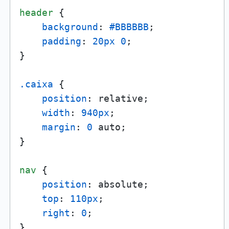
header
 {

background
: 
#BBBBBB
;

padding
: 
20px
0
;

}

.caixa
 {

position
: relative;

width
: 
940px
;

margin
: 
0
 auto;

}

nav
 {

position
: absolute;

top
: 
110px
;

right
: 
0
;

}
