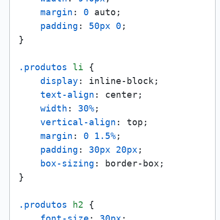
margin
: 
0
 auto;

padding
: 
50px
0
;

}

.produtos
li
 {

display
: inline-block;

text-align
: center;

width
: 
30%
;

vertical-align
: top;

margin
: 
0
1.5%
;

padding
: 
30px
20px
;

box-sizing
: border-box;

}

.produtos
h2
 {

font-size
: 
30px
;
