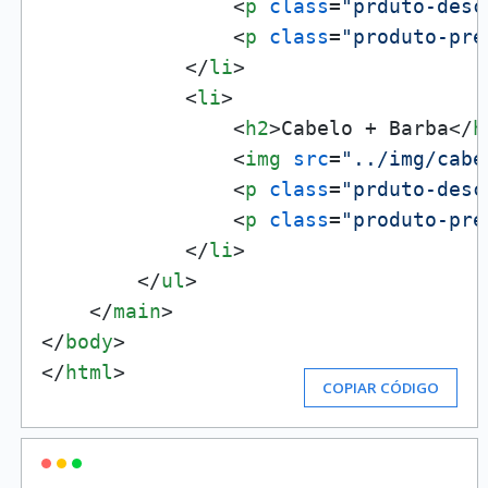
<
p
class
=
"prduto-desc
<
p
class
=
"produto-pre
</
li
>
<
li
>
<
h2
>
Cabelo + Barba
</
h
<
img
src
=
"../img/cabe
<
p
class
=
"prduto-desc
<
p
class
=
"produto-pre
</
li
>
</
ul
>
</
main
>
</
body
>
</
html
>
COPIAR CÓDIGO