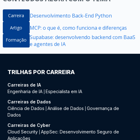
Desenvolvimento Back-End Python
Carreira
MCP: o que é, como funciona e diferenças
Artigo
Supabase: desenvolvendo backend com BaaS
Formação
e agentes de IA
TRILHAS POR CARREIRA
Carreiras de IA
Engenharia de IA
Especialista em IA
|
Carreiras de Dados
Ciência de Dados
Análise de Dados
Governança de
|
|
Dados
Carreiras de Cyber
Cloud Security
AppSec: Desenvolvimento Seguro de
|
Aplicações