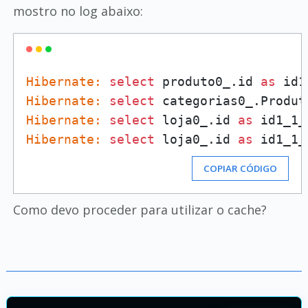
mostro no log abaixo:
Hibernate:
select
 produto0_.id 
as
 id1
Hibernate:
select
 categorias0_.Produt
Hibernate:
select
 loja0_.id 
as
 id1_1_
Hibernate:
select
 loja0_.id 
as
 id1_1_
COPIAR CÓDIGO
Como devo proceder para utilizar o cache?