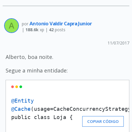
Antonio Valdir Capra Junior
por
|
188.6k
xp |
42
posts
11/07/2017
Alberto, boa noite.
Segue a minha entidade:
@Entity
@Cache
(usage=CacheConcurrencyStrategy
public class Loja {
COPIAR CÓDIGO