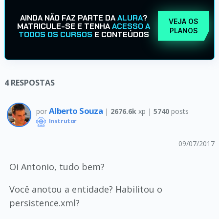
AINDA NÃO FAZ PARTE DA
ALURA
?
VEJA OS
MATRICULE-SE E TENHA
ACESSO A
PLANOS
TODOS OS CURSOS
E CONTEÚDOS
4
RESPOSTAS
Alberto Souza
por
|
2676.6k
xp |
5740
posts
Instrutor
09/07/2017
Oi Antonio, tudo bem?
Você anotou a entidade? Habilitou o
persistence.xml?