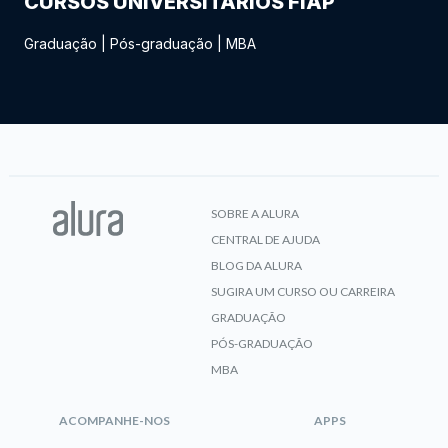
CURSOS UNIVERSITÁRIOS FIAP
Graduação
|
Pós-graduação
|
MBA
SOBRE A ALURA
CENTRAL DE AJUDA
BLOG DA ALURA
SUGIRA UM CURSO OU CARREIRA
GRADUAÇÃO
PÓS-GRADUAÇÃO
MBA
ACOMPANHE-NOS
APPS