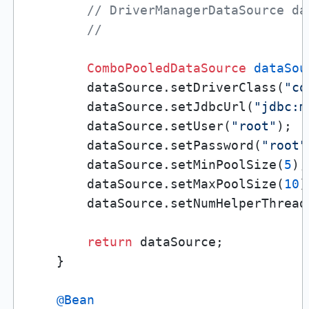
// DriverManagerDataSource da
//
ComboPooledDataSource
dataSou
        dataSource.setDriverClass(
"co
        dataSource.setJdbcUrl(
"jdbc:m
        dataSource.setUser(
"root"
);

        dataSource.setPassword(
"root"
        dataSource.setMinPoolSize(
5
);

        dataSource.setMaxPoolSize(
10
)
        dataSource.setNumHelperThread
return
 dataSource;

    }

@Bean