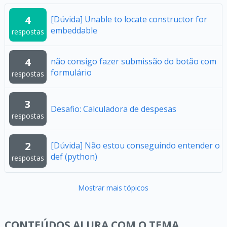
4
[Dúvida] Unable to locate constructor for
embeddable
respostas
4
não consigo fazer submissão do botão com
formulário
respostas
3
Desafio: Calculadora de despesas
respostas
2
[Dúvida] Não estou conseguindo entender o
def (python)
respostas
Mostrar mais tópicos
CONTEÚDOS ALURA COM O TEMA