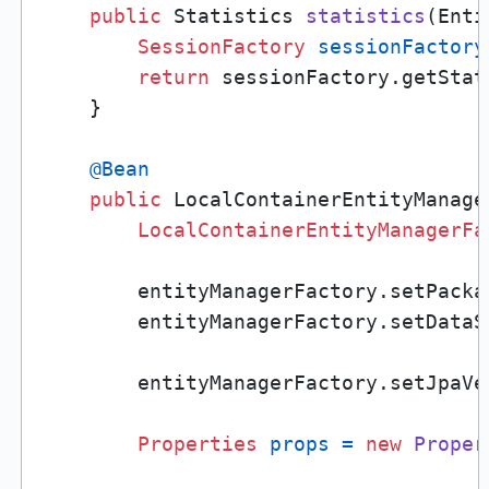
public
 Statistics 
statistics
(Enti
SessionFactory
sessionFactory
return
 sessionFactory.getStati
    }

@Bean
public
 LocalContainerEntityManage
LocalContainerEntityManagerFa
        entityManagerFactory.setPacka
        entityManagerFactory.setDataS
        entityManagerFactory.setJpaVe
Properties
props
=
new
Proper