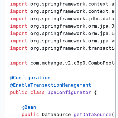
import
import
import
import
import
import
import
 org.springframework.transactio
import
 com.mchange.v2.c3p0.ComboPooled
@Configuration
@EnableTransactionManagement
public
class
JpaConfigurator
 {

@Bean
public
 DataSource 
getDataSource
()