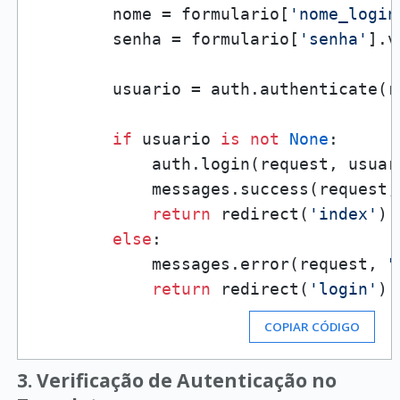
        nome = formulario[
'nome_login
        senha = formulario[
'senha'
].v
        usuario = auth.authenticate(r
if
 usuario 
is
not
None
:

            auth.login(request, usuari
            messages.success(request,
return
 redirect(
'index'
) 
else
:

            messages.error(request, 
"
return
 redirect(
'login'
COPIAR CÓDIGO
3. Verificação de Autenticação no