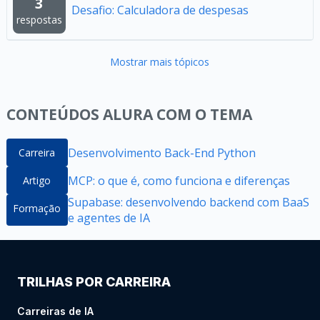
3
Desafio: Calculadora de despesas
respostas
Mostrar mais tópicos
CONTEÚDOS ALURA COM O TEMA
Desenvolvimento Back-End Python
Carreira
MCP: o que é, como funciona e diferenças
Artigo
Supabase: desenvolvendo backend com BaaS
Formação
e agentes de IA
TRILHAS POR CARREIRA
Carreiras de IA