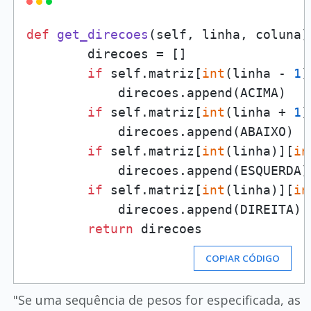
def
get_direcoes
(
self, linha, coluna
)
        direcoes = []

if
 self.matriz[
int
(linha - 
1
)
            direcoes.append(ACIMA)

if
 self.matriz[
int
(linha + 
1
)
            direcoes.append(ABAIXO)

if
 self.matriz[
int
(linha)][
in
            direcoes.append(ESQUERDA)

if
 self.matriz[
int
(linha)][
in
            direcoes.append(DIREITA)

return
 direcoes
COPIAR CÓDIGO
"Se uma sequência de pesos for especificada, as