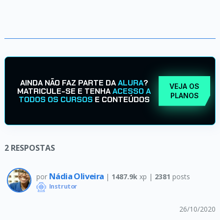
AINDA NÃO FAZ PARTE DA
ALURA
?
VEJA OS
MATRICULE-SE E TENHA
ACESSO A
PLANOS
TODOS OS CURSOS
E CONTEÚDOS
2
RESPOSTAS
Nádia Oliveira
por
|
1487.9k
xp |
2381
posts
Instrutor
26/10/2020