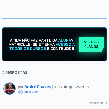
AINDA NÃO FAZ PARTE DA
ALURA
?
VEJA OS
MATRICULE-SE E TENHA
ACESSO A
PLANOS
TODOS OS CURSOS
E CONTEÚDOS
4
RESPOSTAS
André Chaves
por
|
1967.1k
xp |
2579
posts
Instrutor
05/02/2019