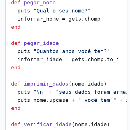
def
pegar_nome
  puts 
"Qual o seu nome?"
end
def
pegar_idade
  puts 
"Quantos anos você tem?"
end
def
imprimir_dados
(
nome,idade
)

  puts 
"\n"
 + 
"seus dados foram armaz
  puts nome.upcase + 
" você tem "
 + i
end
def
verificar_idade
(
nome,idade
)
