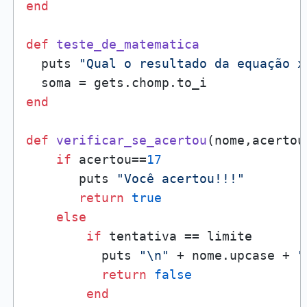
end
def
teste_de_matematica
  puts 
"Qual o resultado da equação x
end
def
verificar_se_acertou
(
nome,acertou
if
 acertou==
17
       puts 
"Você acertou!!!"
return
true
else
if
 tentativa == limite

          puts 
"\n"
 + nome.upcase + 
"
return
false
end