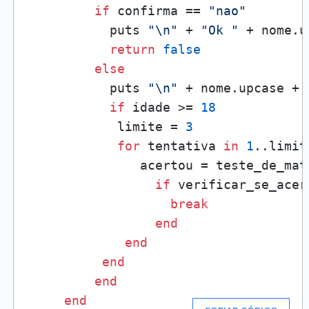
if
 confirma == 
"nao"
           puts 
"\n"
 + 
"Ok "
 + nome.u
return
false
else
           puts 
"\n"
 + nome.upcase + 
if
 idade >= 
18
            limite = 
3
for
 tentativa 
in
1
..limit
               acertou = teste_de_mate
if
 verificar_se_acer
break
end
end
end
end
end