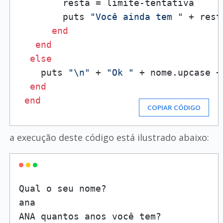
        resta = limite-tentativa

        puts 
"Você ainda tem "
 + rest
end
end
else
    puts 
"\n"
 + 
"Ok "
 + nome.upcase +
end
end
COPIAR CÓDIGO
a execução deste código está ilustrado abaixo:
Qual o seu nome?

ana
