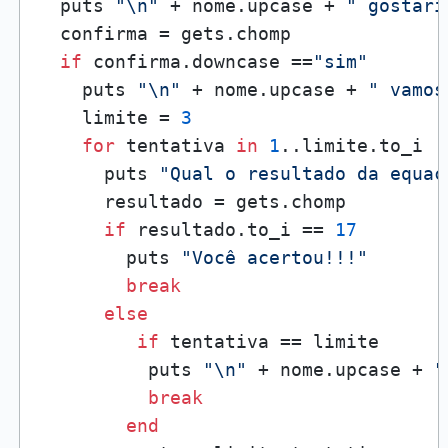
  puts 
"\n"
 + nome.upcase + 
" gostari
  confirma = gets.chomp

if
 confirma.downcase ==
"sim"
    puts 
"\n"
 + nome.upcase + 
" vamos
    limite = 
3
for
 tentativa 
in
1
..limite.to_i

      puts 
"Qual o resultado da equaç
      resultado = gets.chomp   

if
 resultado.to_i == 
17
        puts 
"Você acertou!!!"
break
else
if
 tentativa == limite

          puts 
"\n"
 + nome.upcase + 
"
break
end