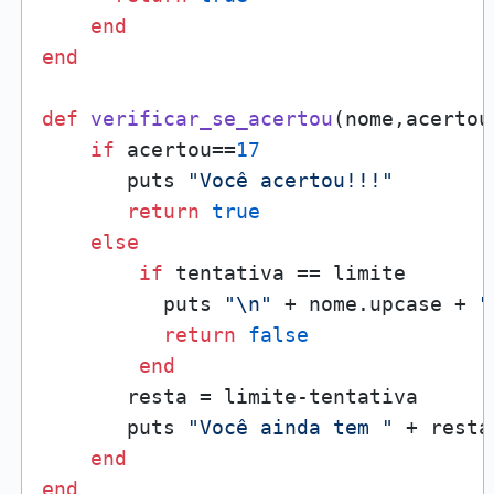
end
end
def
verificar_se_acertou
(
nome,acertou
if
 acertou==
17
       puts 
"Você acertou!!!"
return
true
else
if
 tentativa == limite

          puts 
"\n"
 + nome.upcase + 
"
return
false
end
       resta = limite-tentativa

       puts 
"Você ainda tem "
 + resta
end
end