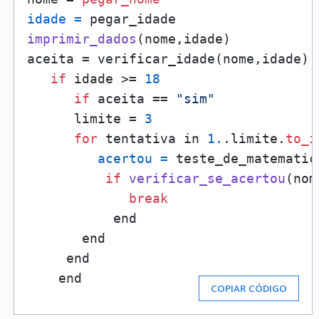
idade
=
imprimir_dados
(nome,idade)
aceita = verificar_idade(nome,idade)

if
 idade >= 
18
if
 aceita == 
"sim"
      limite = 
3
for
 tentativa in 
1.
.limite.
to_i
acertou
=
 teste_de_matematica
if
verificar_se_acertou
(nom
break
           end

       end

     end

    end       
COPIAR CÓDIGO