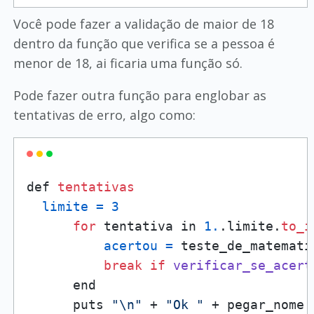
Você pode fazer a validação de maior de 18
dentro da função que verifica se a pessoa é
menor de 18, ai ficaria uma função só.
Pode fazer outra função para englobar as
tentativas de erro, algo como:
def 
tentativas
limite
=
3
for
 tentativa in 
1.
.limite.
to_i
acertou
=
 teste_de_matematic
break
if
verificar_se_acert
      end  

      puts 
"\n"
 + 
"Ok "
 + pegar_nome.