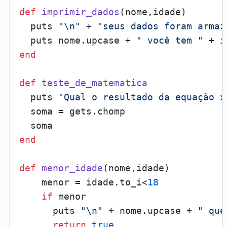
def
imprimir_dados
(
nome,idade
)

  puts 
"\n"
 + 
"seus dados foram armaz
  puts nome.upcase + 
" você tem "
 + i
end
def
teste_de_matematica
  puts 
"Qual o resultado da equação x
  soma = gets.chomp

end
def
menor_idade
(
nome,idade
)

    menor = idade.to_i<
18
if
 menor

      puts 
"\n"
 + nome.upcase + 
" que
return
true