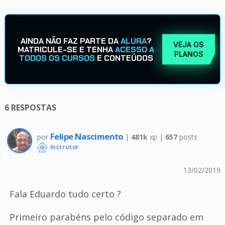
AINDA NÃO FAZ PARTE DA
ALURA
?
VEJA OS
MATRICULE-SE E TENHA
ACESSO A
PLANOS
TODOS OS CURSOS
E CONTEÚDOS
6
RESPOSTAS
Felipe Nascimento
por
|
481k
xp |
657
posts
Instrutor
13/02/2019
Fala Eduardo tudo certo ?
Primeiro parabéns pelo código separado em