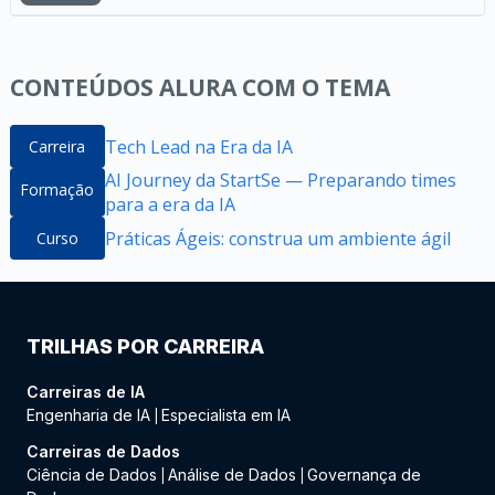
CONTEÚDOS ALURA COM O TEMA
Tech Lead na Era da IA
Carreira
AI Journey da StartSe — Preparando times
Formação
para a era da IA
Práticas Ágeis: construa um ambiente ágil
Curso
TRILHAS POR CARREIRA
Carreiras de IA
Engenharia de IA
Especialista em IA
|
Carreiras de Dados
Ciência de Dados
Análise de Dados
Governança de
|
|