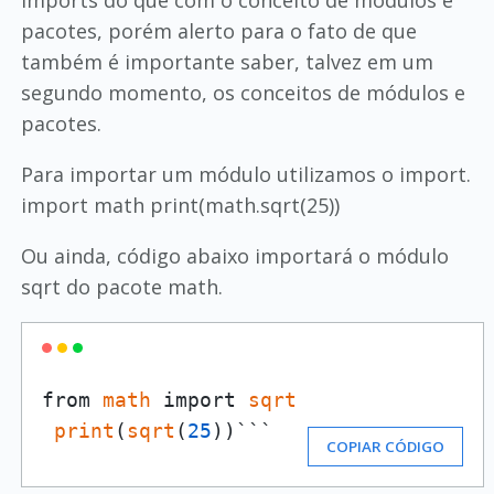
imports do que com o conceito de módulos e
pacotes, porém alerto para o fato de que
também é importante saber, talvez em um
segundo momento, os conceitos de módulos e
pacotes.
Para importar um módulo utilizamos o import.
import math print(math.sqrt(25))
Ou ainda, código abaixo importará o módulo
sqrt do pacote math.
from 
math
 import 
sqrt
print
(
sqrt
(
25
))```
COPIAR CÓDIGO