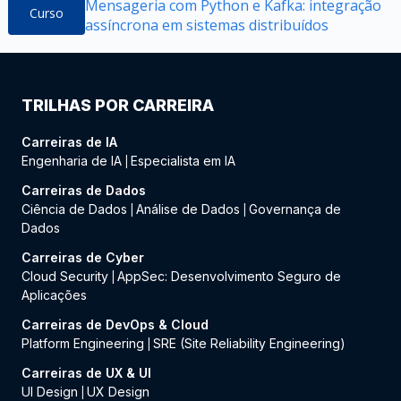
Mensageria com Python e Kafka: integração
Curso
assíncrona em sistemas distribuídos
TRILHAS POR CARREIRA
Carreiras de IA
Engenharia de IA
Especialista em IA
|
Carreiras de Dados
Ciência de Dados
Análise de Dados
Governança de
|
|
Dados
Carreiras de Cyber
Cloud Security
AppSec: Desenvolvimento Seguro de
|
Aplicações
Carreiras de DevOps & Cloud
Platform Engineering
SRE (Site Reliability Engineering)
|
Carreiras de UX & UI
UI Design
UX Design
|