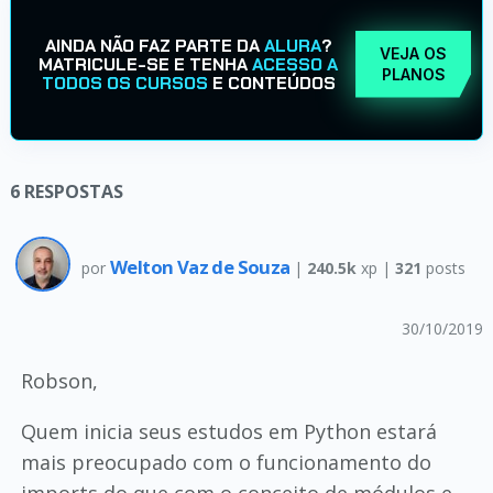
AINDA NÃO FAZ PARTE DA
ALURA
?
VEJA OS
MATRICULE-SE E TENHA
ACESSO A
PLANOS
TODOS OS CURSOS
E CONTEÚDOS
6
RESPOSTAS
Welton Vaz de Souza
por
|
240.5k
xp |
321
posts
30/10/2019
Robson,
Quem inicia seus estudos em Python estará
mais preocupado com o funcionamento do