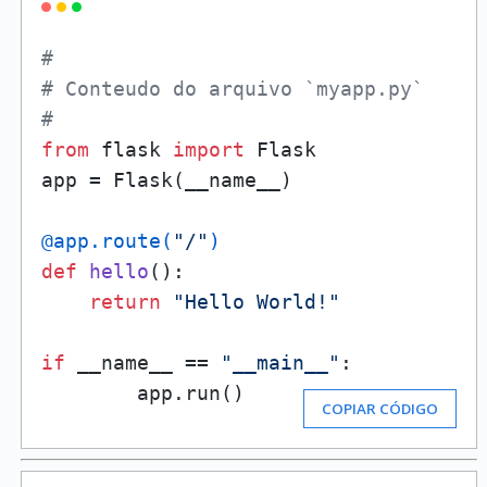
#
# Conteudo do arquivo `myapp.py`
#
from
 flask 
import
 Flask

app = Flask(__name__)

@app.route(
"/"
)
def
hello
():

return
"Hello World!"
if
 __name__ == 
"__main__"
:

        app.run()
COPIAR CÓDIGO