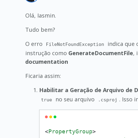
Olá, Iasmin.
Tudo bem?
O erro
indica que 
FileNotFoundException
instrução como
GenerateDocumentFile
,
documentation
Ficaria assim:
Habilitar a Geração de Arquivo de
no seu arquivo
. Isso
true
.csproj
<
PropertyGroup
>