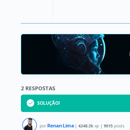
2
RESPOSTAS
SOLUÇÃO!
Renan Lima
por
|
4248.3k
xp |
9015
posts