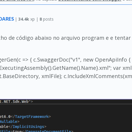
SOARES
|
34.4k
xp |
8
posts
echo de código abaixo no arquivo program e e tentar
rGen(c => { c.SwaggerDoc("v1", new OpenApiInfo { Tit
tExecutingAssembly().GetName().Name}.xml"; var xml
BaseDirectory, xmlFile); c.IncludeXmlComments(xmlP