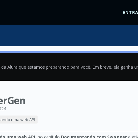
ENTR
a da Alura que estamos preparando para você. Em breve, ela ganha 
erGen
024
criando uma web API
ando uma web API
, no capítulo
Documentando com Swagger
e ati