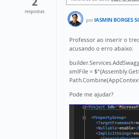
2
respostas
IASMIN BORGES 
por
Professor ao inserir o tr
acusando o erro abaixo:
builder.Services.AddSwagge
xmlFile = $"{Assembly.Ge
Path.Combine(AppContext.
Pode me ajudar?