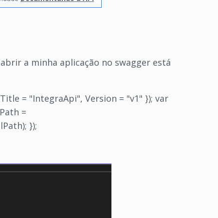
 abrir a minha aplicação no swagger está
le = "IntegraApi", Version = "v1" }); var
Path =
ath); });