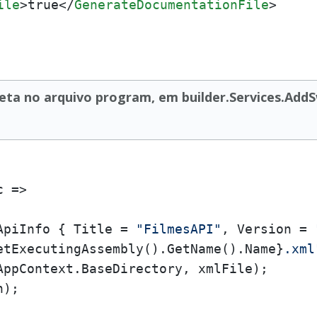
ile
>
true
</
GenerateDocumentationFile
>
rreta no arquivo program, em builder.Services.Add
 =>

ApiInfo { Title = 
"FilmesAPI"
, Version = 
etExecutingAssembly().GetName().Name}
.xml
AppContext.BaseDirectory, xmlFile);

);
