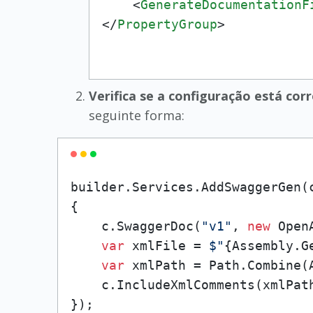
<
GenerateDocumentationF
</
PropertyGroup
>
Verifica se a configuração está co
seguinte forma:
builder.Services.AddSwaggerGen(c
{

    c.SwaggerDoc(
"v1"
, 
new
 Open
var
 xmlFile = 
$"
{Assembly.G
var
 xmlPath = Path.Combine(
    c.IncludeXmlComments(xmlPath