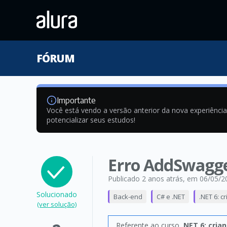
FÓRUM
Importante
Você está vendo a versão anterior da nova experiênci
potencializar seus estudos!
Erro AddSwagg
Publicado 2 anos atrás
, em 06/05/2
Solucionado
Back-end
C# e .NET
.NET 6: 
(ver solução)
Referente ao curso
.NET 6: cri