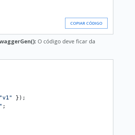
COPIAR CÓDIGO
SwaggerGen():
O código deve ficar da
"v1"
 });

"
;
