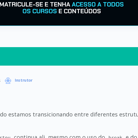
MATRICULE-SE E TENHA
ACESSO A TODOS
OS CURSOS
E CONTEÚDOS
s
Instrutor
estamos transicionando entre diferentes estrutura
continua ali, mesmo com o uso do
e do
rtou
break