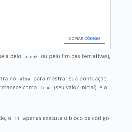
COPIAR CÓDIGO
seja pelo
ou pelo fim das tentativas),
break
entra no
para mostrar sua pontuação.
else
rmanece como
(seu valor inicial), e o
true
ade, o
apenas executa o bloco de código
if