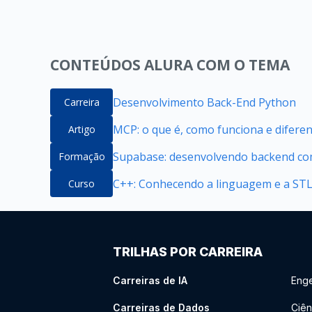
CONTEÚDOS ALURA COM O TEMA
Desenvolvimento Back-End Python
Carreira
MCP: o que é, como funciona e difere
Artigo
Supabase: desenvolvendo backend com
Formação
C++: Conhecendo a linguagem e a ST
Curso
TRILHAS POR CARREIRA
Carreiras de IA
Enge
Carreiras de Dados
Ciên