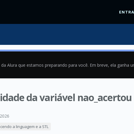
ENTR
a da Alura que estamos preparando para você. Em breve, ela ganha 
idade da variável nao_acertou
/2026
cendo a linguagem e a STL