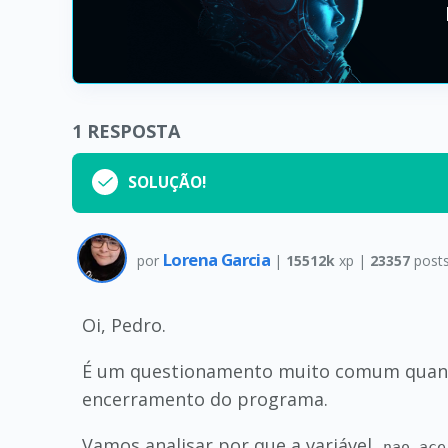
1
RESPOSTA
SOLUÇÃO!
Lorena Garcia
por
|
15512k
xp |
23357
post
Oi, Pedro.
É um questionamento muito comum quando 
encerramento do programa.
Vamos analisar por que a variável
nao_ace