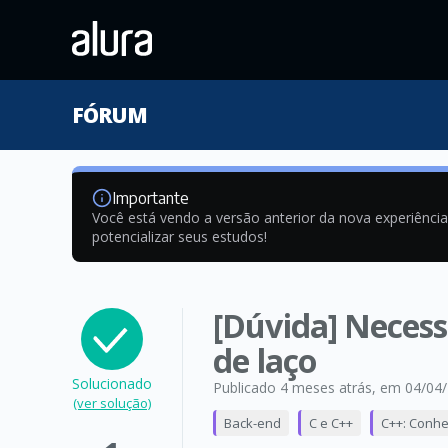
FÓRUM
Importante
Você está vendo a versão anterior da nova experiênci
potencializar seus estudos!
[Dúvida] Necess
de laço
Solucionado
Publicado 4 meses atrás
, em 04/04
(ver solução)
Back-end
C e C++
C++: Conhe