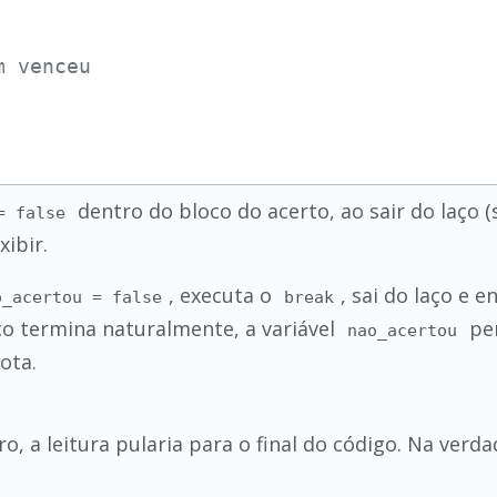
m venceu
dentro do bloco do acerto, ao sair do laço (
= false
ibir.
, executa o
, sai do laço e 
o_acertou = false
break
o termina naturalmente, a variável
pe
nao_acertou
ota.
o, a leitura pularia para o final do código. Na verd