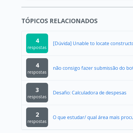
TÓPICOS RELACIONADOS
4
[Dúvida] Unable to locate construc
respostas
4
não consigo fazer submissão do bo
respostas
3
Desafio: Calculadora de despesas
respostas
2
O que estudar/ qual área mais proc
respostas