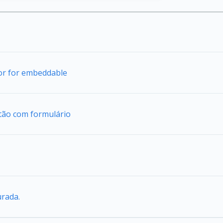
tor for embeddable
tão com formulário
urada.