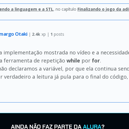
endo a linguagem e a STL
, no capítulo
Finalizando o jogo da ad
amargo Otaki
|
2.4k
xp |
1
posts
 a implementação mostrada no vídeo e a necessidade
a ferramenta de repetição
while
por
for
.
não declaramos a variável, por que ela continua se
r verdadeiro a leitura já pula para o final do código,
AINDA NÃO FAZ PARTE DA
ALURA
?