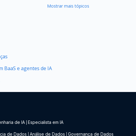
Mostrar mais tópicos
nças
 BaaS e agentes de IA
L
nharia de IA
Especialista em IA
|
cia de Dados
Análise de Dados
Governança de Dados
|
|