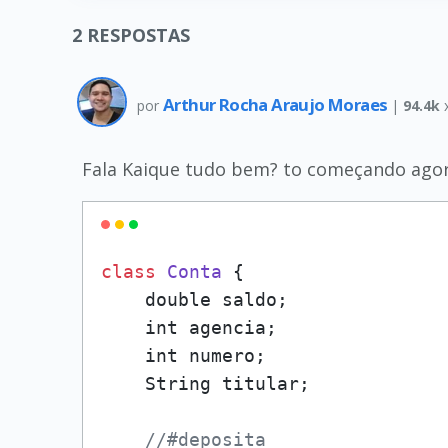
2
RESPOSTAS
Arthur Rocha Araujo Moraes
por
|
94.4k
Fala Kaique tudo bem? to começando agora n
class
Conta
 {

    double saldo;

    int agencia;

    int numero;

    String titular;

//#deposita