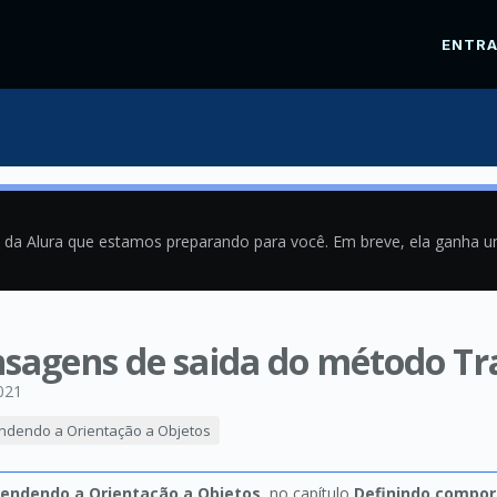
ENTR
a da Alura que estamos preparando para você. Em breve, ela ganha 
sagens de saida do método Tra
021
endendo a Orientação a Objetos
tendendo a Orientação a Objetos
, no capítulo
Definindo compo