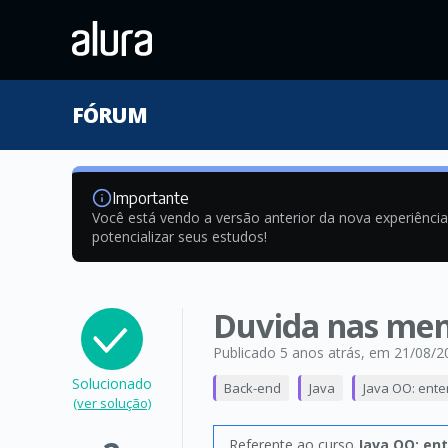
FÓRUM
Importante
Você está vendo a versão anterior da nova experiênci
potencializar seus estudos!
Duvida nas men
Publicado 5 anos atrás
, em 21/08/2
Solucionado
Back-end
Java
Java OO: ent
(ver solução)
Referente ao curso
Java OO: en