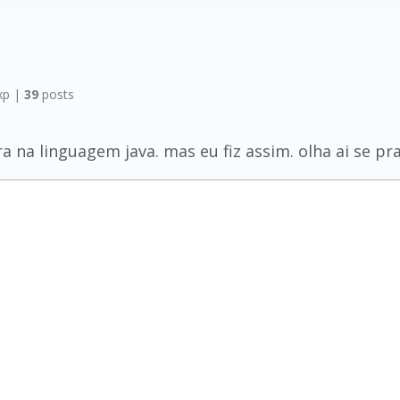
xp |
39
posts
a linguagem java. mas eu fiz assim. olha ai se pra 