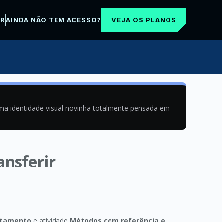
VEJA OS PLANOS
AR
AINDA NÃO TEM ACESSO?
uma identidade visual novinha totalmente pensada em
nsferir
rtamento
e atividade
Métodos com referência e