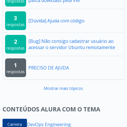
pasta dowloads pela VM
respostas
3
[Dúvida] Ajuda com código
respostas
2
[Bug] Não consigo cadastrar usuário ao
acessar o servidor Ubuntu remotamente
respostas
1
PRECISO DE AJUDA
respostas
Mostrar mais tópicos
CONTEÚDOS ALURA COM O TEMA
DevOps Engineering
Carreira