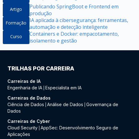
Publicando SpringBoot e Frontend em
Artigo
produção
IA aplicada à cibersegurança: ferramentas,
Formação
automação e detecção inteligente
Containers e Docker: empacotamento,
Curso
isolamento e gestão
TRILHAS POR CARREIRA
Carreiras de IA
Engenharia de IA
Especialista em IA
|
Carreiras de Dados
Ciência de Dados
Análise de Dados
Governança de
|
|
Dados
Carreiras de Cyber
Cloud Security
AppSec: Desenvolvimento Seguro de
|
Aplicações