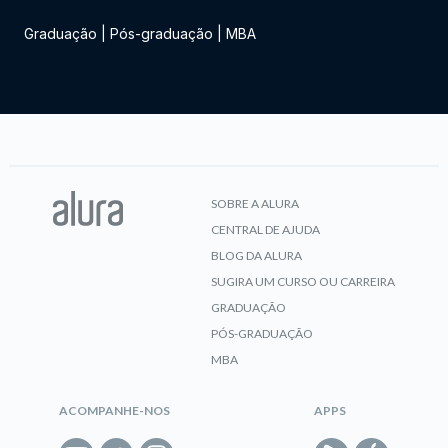
Graduação
|
Pós-graduação
|
MBA
SOBRE A ALURA
CENTRAL DE AJUDA
BLOG DA ALURA
SUGIRA UM CURSO OU CARREIRA
GRADUAÇÃO
PÓS-GRADUAÇÃO
MBA
ACOMPANHE-NOS
APPS