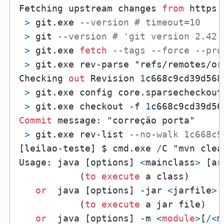
Fetching upstream changes 
from
 https:
>
 git.exe 
--version # timeout=10
>
 git 
--version # 'git version 2.42.
>
 git.exe 
fetch
--tags --force --pro
>
 git.exe rev
-
parse "refs/remotes/or
Checking 
out
 Revision 
1
c668c9cd39d568
>
 git.exe config core.sparsecheckout
>
 git.exe checkout 
-
f 
1
c668c9cd39d56
Commit
 message: "correção porta"

>
 git.exe rev
-
list 
--no-walk 1c668c9
[leilao
-
teste] $ cmd.exe 
/
C "mvn clea
Usage: java [options] 
<
mainclass
>
 [ar
           (
to
execute
 a class)

or
  java [options] 
-
jar 
<
jarfile
>
 
           (
to
execute
 a jar file)

or
  java [options] 
-
m 
<
module
>
[
/
<
m