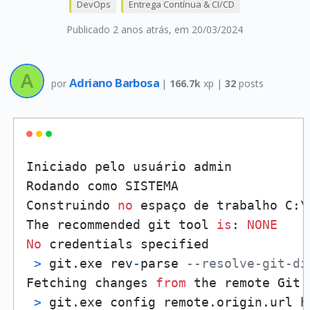
DevOps
Entrega Contínua & CI/CD
Publicado 2 anos atrás
, em 20/03/2024
Adriano Barbosa
por
|
166.7k
xp |
32
posts
Iniciado pelo usuário admin

Rodando como SISTEMA

Construindo 
no
 espaço de trabalho C:\
The recommended git tool 
is
: 
NONE
No
 credentials specified

>
 git.exe rev
-
parse 
--resolve-git-di
Fetching changes 
from
 the remote Git 
>
 git.exe config remote.origin.url h