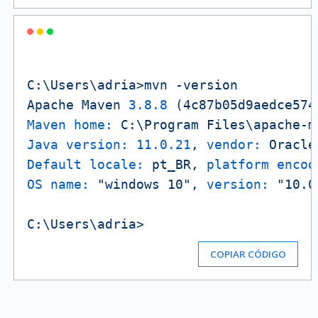
C:\Users\adria>mvn
-version
Apache
Maven
3.8
.8
(4c87b05d9aedce574
Maven home:
C:\Program
Files\apache-m
Java version:
11.0
.21
,
vendor:
Oracle
Default locale:
pt_BR,
platform encod
OS name:
"windows 10"
,
version:
"10.0
C:\Users\adria>
COPIAR CÓDIGO