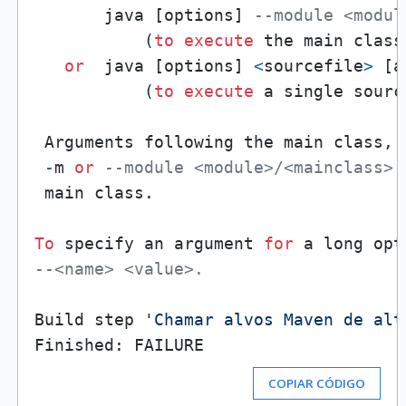
       java [options] 
--module <modul
           (
to
execute
 the main class
or
  java [options] 
<
sourcefile
>
 [a
           (
to
execute
 a single sourc
 Arguments following the main class, 
-
m 
or
--module <module>/<mainclass> 
 main class.

To
 specify an argument 
for
 a long opt
--<name> <value>.
Build step 
'Chamar alvos Maven de alt
COPIAR CÓDIGO