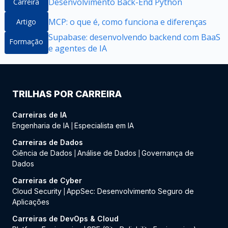
Desenvolvimento Back-End Python
Carreira
MCP: o que é, como funciona e diferenças
Artigo
Supabase: desenvolvendo backend com BaaS
Formação
e agentes de IA
TRILHAS POR CARREIRA
Carreiras de IA
Engenharia de IA
Especialista em IA
|
Carreiras de Dados
Ciência de Dados
Análise de Dados
Governança de
|
|
Dados
Carreiras de Cyber
Cloud Security
AppSec: Desenvolvimento Seguro de
|
Aplicações
Carreiras de DevOps & Cloud