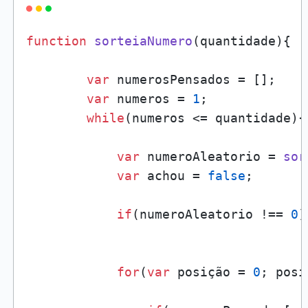
function
sorteiaNumero
(
quantidade
){

var
 numerosPensados = [];

var
 numeros = 
1
; 

while
(numeros <= quantidade){

var
 numeroAleatorio = 
sor
var
 achou = 
false
;

if
(numeroAleatorio !== 
0
)
for
(
var
 posição = 
0
; posi