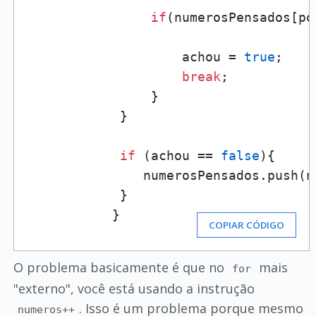
if
(numerosPensados[po
                    achou = 
true
;

break
;

                }

            } 

if
 (achou == 
false
){

               numerosPensados.push(n
            }

           } 
COPIAR CÓDIGO
O problema basicamente é que no
mais
for
"externo", você está usando a instrução
. Isso é um problema porque mesmo
numeros++