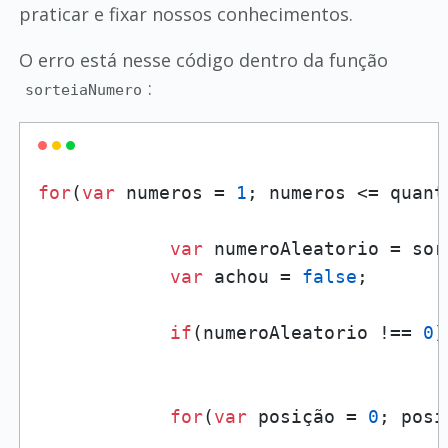
praticar e fixar nossos conhecimentos.
O erro está nesse código dentro da função
:
sorteiaNumero
for
(
var
 numeros = 
1
; numeros <= quant
var
 numeroAleatorio = sort
var
 achou = 
false
;

if
(numeroAleatorio !== 
0
)
for
(
var
 posição = 
0
; posi