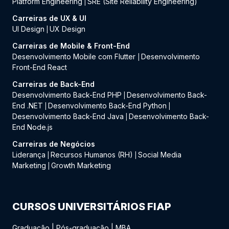
Platform Engineering
SRE (Site Reliability Engineering)
|
Carreiras de UX & UI
UI Design
UX Design
|
Carreiras de Mobile & Front-End
Desenvolvimento Mobile com Flutter
Desenvolvimento
|
Front-End React
Carreiras de Back-End
Desenvolvimento Back-End PHP
Desenvolvimento Back-
|
End .NET
Desenvolvimento Back-End Python
|
|
Desenvolvimento Back-End Java
Desenvolvimento Back-
|
End Node.js
Carreiras de Negócios
Liderança
Recursos Humanos (RH)
Social Media
|
|
Marketing
Growth Marketing
|
CURSOS UNIVERSITÁRIOS FIAP
Graduação
|
Pós-graduação
|
MBA