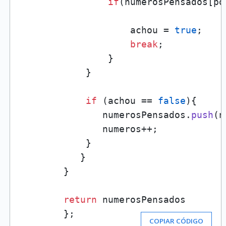
if
(numerosPensados[po
                    achou = 
true
;

break
;

                }

            } 

if
 (achou == 
false
){

               numerosPensados.
push
(n
               numeros++;

            }

           } 

        }

return
 numerosPensados

        };
COPIAR CÓDIGO