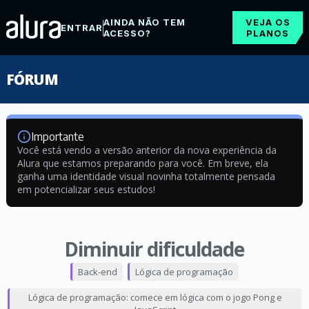
AINDA NÃO TEM
VEJA OS
ENTRAR
ACESSO?
PLANOS
FÓRUM
Importante
Você está vendo a versão anterior da nova experiência da
Alura que estamos preparando para você. Em breve, ela
ganha uma identidade visual novinha totalmente pensada
em potencializar seus estudos!
Diminuir dificuldade
Back-end
Lógica de programação
Lógica de programação: comece em lógica com o jogo Pong e