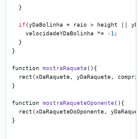
  }

if
(yDaBolinha + raio > height || yD
    velocidadeYDaBolinha *= 
-1
;

  }

}

function 
mostraRaquete
()
{

  rect(xDaRaquete, yDaRaquete, compri
}

function 
mostraRaqueteOponente
()
{

  rect(xDaRaqueteDoOponente, yDaRaque
}
