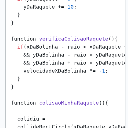
    yDaRaquete += 
10
;

  }

}

function 
verificaColisaoRaquete
()
{

if
(xDaBolinha - raio < xDaRaquete +
    && yDaBolinha - raio < yDaRaquete
    && yDaBolinha + raio > yDaRaquete)
    velocidadeXDaBolinha *= 
-1
;

  }

}

function 
colisaoMinhaRaquete
()
{

  colidiu = 

  collideRectCircle(xDaRaquete,yDaRaq