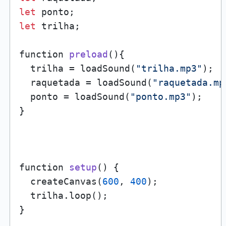
let
let
 trilha;

function 
preload
()
{

  trilha = loadSound(
"trilha.mp3"
);

  raquetada = loadSound(
"raquetada.mp
  ponto = loadSound(
"ponto.mp3"
);

}

function 
setup
()
 {

  createCanvas(
600
, 
400
);

  trilha.loop();

}
