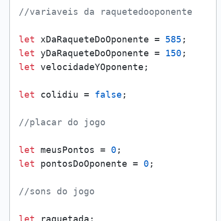
//variaveis da raquetedooponente
let
 xDaRaqueteDoOponente = 
585
let
 yDaRaqueteDoOponente = 
150
let
 velocidadeYOponente;

let
 colidiu = 
false
;

//placar do jogo
let
 meusPontos = 
0
let
 pontosDoOponente = 
0
;

//sons do jogo
let