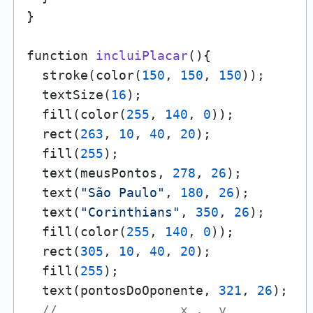
}

function 
incluiPlacar
()
{

  stroke(color(
150
, 
150
, 
150
));

  textSize(
16
);

  fill(color(
255
, 
140
, 
0
));

  rect(
263
, 
10
, 
40
, 
20
);

  fill(
255
);

  text(meusPontos, 
278
, 
26
);

  text(
"São Paulo"
, 
180
, 
26
);

  text(
"Corinthians"
, 
350
, 
26
);

  fill(color(
255
, 
140
, 
0
));

  rect(
305
, 
10
, 
40
, 
20
);

  fill(
255
);

  text(pontosDoOponente, 
321
, 
26
);

//                x ,  y