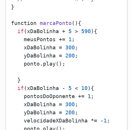
}

function 
marcaPonto
()
{

if
(xDaBolinha + 
5
 > 
590
){

    meusPontos += 
1
;

    xDaBolinha = 
300
;

    yDaBolinha = 
200
;

    ponto.play();

  }

if
(xDaBolinha - 
5
 < 
10
){

    pontosDoOponente += 
1
;

    xDaBolinha = 
300
;

    yDaBolinha = 
200
;

    velocidadeXDaBolinha *= 
-1
;

    ponto.play();
