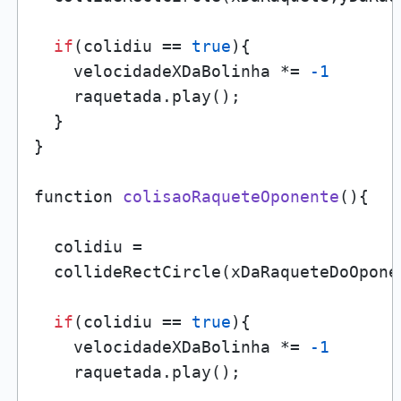
if
(colidiu == 
true
){

    velocidadeXDaBolinha *= 
-1
    raquetada.play();

  }

}

function 
colisaoRaqueteOponente
()
{

  colidiu = 

  collideRectCircle(xDaRaqueteDoOpone
if
(colidiu == 
true
){

    velocidadeXDaBolinha *= 
-1
    raquetada.play();
