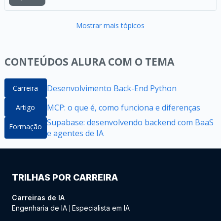
Mostrar mais tópicos
CONTEÚDOS ALURA COM O TEMA
Desenvolvimento Back-End Python
Carreira
MCP: o que é, como funciona e diferenças
Artigo
Supabase: desenvolvendo backend com BaaS
Formação
e agentes de IA
TRILHAS POR CARREIRA
Carreiras de IA
Engenharia de IA
Especialista em IA
|