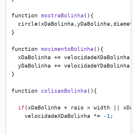
function 
mostraBolinha
()
{

  circle(xDaBolinha,yDaBolinha,diametr
}

function 
movimentoBolinha
()
{

  xDaBolinha += velocidadeXDaBolinha;

  yDaBolinha += velocidadeYDaBolinha;

}

function 
colisaoBolinha
()
{

if
(xDaBolinha + raio > width || xDa
    velocidadeXDaBolinha *= 
-1
;
