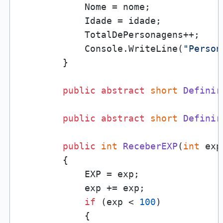
            Nome = nome;

            Idade = idade;

            TotalDePersonagens++;

            Console.WriteLine(
"Person
        }

public
abstract
short
Definir
public
abstract
short
Definir
public
int
ReceberEXP
(
int
 exp
        {

            EXP = exp;

            exp += exp;

if
 (exp < 
100
)

            {
