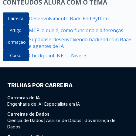
CONTEÚDOS ALURA COM O TEMA
Desenvolvimento Back-End Python
Carreira
MCP: o que é, como funciona e diferenças
Artigo
Supabase: desenvolvendo backend com BaaS
Formação
e agentes de IA
Checkpoint .NET - Nível 3
Curso
TRILHAS POR CARREIRA
Carreiras de IA
Engenharia de IA
Especialista em IA
|
Carreiras de Dados
Ciência de Dados
Análise de Dados
Governança de
|
|
Dados