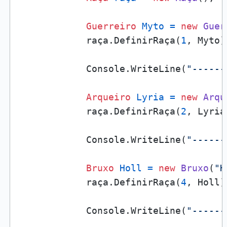
Guerreiro
Myto
=
new
Guer
            raça.DefinirRaça(
1
, Myto);
            Console.WriteLine(
"------
Arqueiro
Lyria
=
new
Arqu
            raça.DefinirRaça(
2
, Lyria)
            Console.WriteLine(
"------
Bruxo
Holl
=
new
Bruxo
(
"H
            raça.DefinirRaça(
4
, Holl);
            Console.WriteLine(
"------