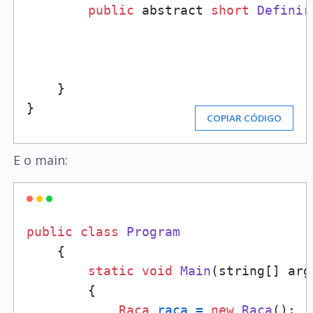
public
 abstract 
short
Definir
    }

}
COPIAR CÓDIGO
E o main:
public
class
Program
    {

static
void
Main
(string[] arg
        {

Raça
raça
=
new
Raça
();
