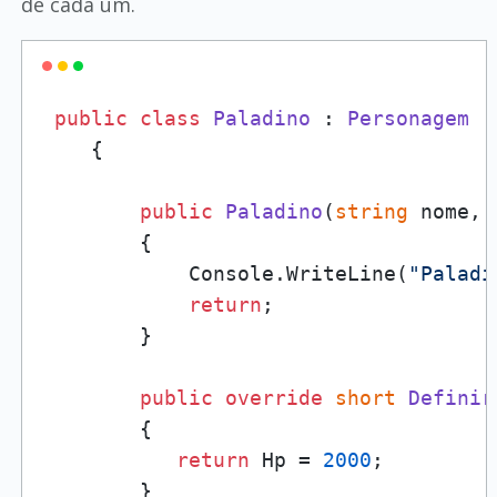
de cada um.
public
class
Paladino
 : 
Personagem
    {

public
Paladino
(
string
 nome, 
        {

            Console.WriteLine(
"Paladi
return
;

        }

public
override
short
Definir
        {

return
 Hp = 
2000
;

        }
