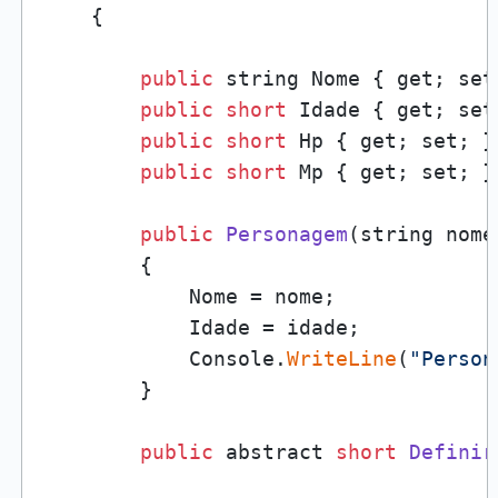
    {

public
 string Nome { get; set;
public
short
 Idade { get; set;
public
short
 Hp { get; set; }

public
short
 Mp { get; set; }

public
Personagem
(string nome
{

            Nome = nome;

            Idade = idade;

            Console.
WriteLine
(
"Person
        }

public
 abstract 
short
Definir