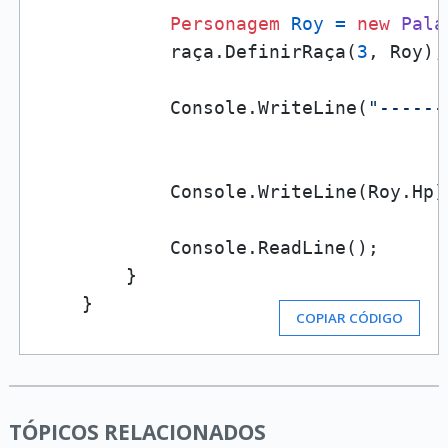
Personagem
Roy
=
new
Pala
            raça.DefinirRaça(
3
, Roy);

            Console.WriteLine(
"------
            Console.WriteLine(Roy.Hp);
            Console.ReadLine();

        }

    }
COPIAR CÓDIGO
TÓPICOS RELACIONADOS