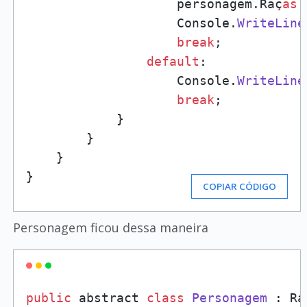
                    personagem.Raç
as
 
                    Console.
WriteLine
break
;

default
:

                    Console.
WriteLine
break
;

            }

        }

    }

}
COPIAR CÓDIGO
Personagem ficou dessa maneira
public
 abstract 
class
Personagem
 : Raç