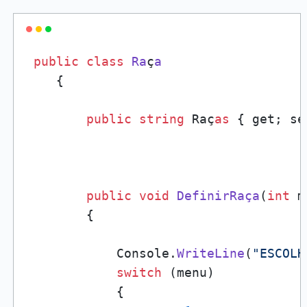
public
class
Ra
ç
a
{

public
string
 Raç
as
 { get; set
public
void
DefinirRaça
(
int
 m
        {

            Console.
WriteLine
(
"ESCOLH
switch
 (menu)

            {
