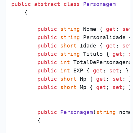
public
abstract
class
Personagem
    {

public
string
 Nome { 
get
; 
set
public
string
 Personalidade {
public
short
 Idade { 
get
; 
set
public
string
 Titulo { 
get
; 
s
public
int
 TotalDePersonagens
public
int
 EXP { 
get
; 
set
; }

public
short
 Hp { 
get
; 
set
; }

public
short
 Mp { 
get
; 
set
; }

public
Personagem
(
string
 nome
        {
