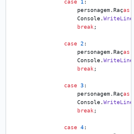
case
1
:

                    personagem.Raç
as
 
                    Console.
WriteLine
break
;

case
2
:

                    personagem.Raç
as
 
                    Console.
WriteLine
break
;

case
3
:

                    personagem.Raç
as
 
                    Console.
WriteLine
break
;

case
4
:
