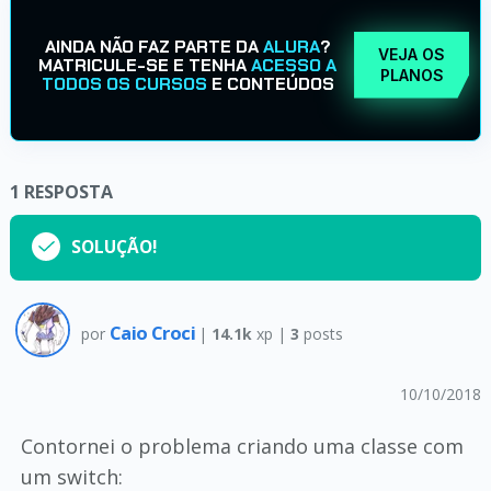
AINDA NÃO FAZ PARTE DA
ALURA
?
VEJA OS
MATRICULE-SE E TENHA
ACESSO A
PLANOS
TODOS OS CURSOS
E CONTEÚDOS
1
RESPOSTA
SOLUÇÃO!
Caio Croci
por
|
14.1k
xp |
3
posts
10/10/2018
Contornei o problema criando uma classe com
um switch: