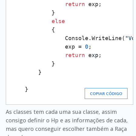
return
 exp;

            }

else
            {

                Console.WriteLine(
"Vo
                exp = 
0
;

return
 exp;

            }

        }

    }
COPIAR CÓDIGO
As classes tem cada uma sua classe, assim
consigo definir o Hp e as informações de cada,
mas quero conseguir escolher também a Raça