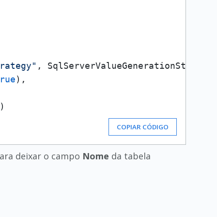
rategy"
, SqlServerValueGenerationStrategy
rue
),

)

COPIAR CÓDIGO
para deixar o campo
Nome
da tabela