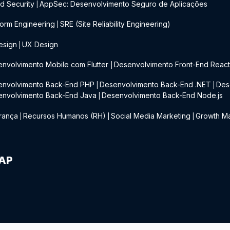
d Security
AppSec: Desenvolvimento Seguro de Aplicações
|
form Engineering
SRE (Site Reliability Engineering)
|
esign
UX Design
|
nvolvimento Mobile com Flutter
Desenvolvimento Front-End Reac
|
envolvimento Back-End PHP
Desenvolvimento Back-End .NET
Des
|
|
envolvimento Back-End Java
Desenvolvimento Back-End Node.js
|
rança
Recursos Humanos (RH)
Social Media Marketing
Growth Ma
|
|
|
IAP