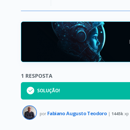
1
RESPOSTA
SOLUÇÃO!
Fabiano Augusto Teodoro
por
|
1445k
xp