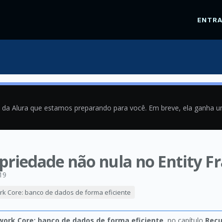
ENTR
a da Alura que estamos preparando para você. Em breve, ela ganha 
priedade não nula no Entity 
19
rk Core: banco de dados de forma eficiente
work Core: banco de dados de forma eficiente
, no capítulo
Recu