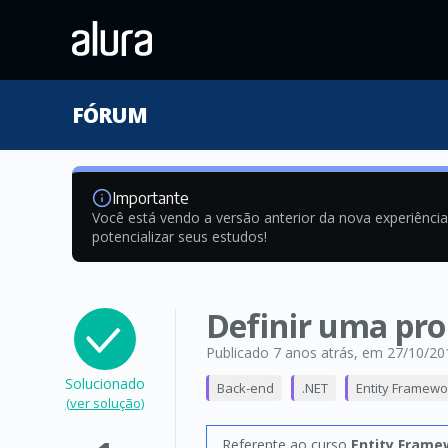
FÓRUM
Importante
Você está vendo a versão anterior da nova experiênci
potencializar seus estudos!
Definir uma pro
Publicado 7 anos atrás
, em 27/10/20
Solucionado
Back-end
.NET
Entity Framewo
(ver solução)
Referente ao curso
Entity Frame