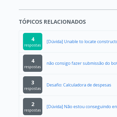
TÓPICOS RELACIONADOS
4
[Dúvida] Unable to locate construc
respostas
4
não consigo fazer submissão do bo
respostas
3
Desafio: Calculadora de despesas
respostas
2
[Dúvida] Não estou conseguindo en
respostas