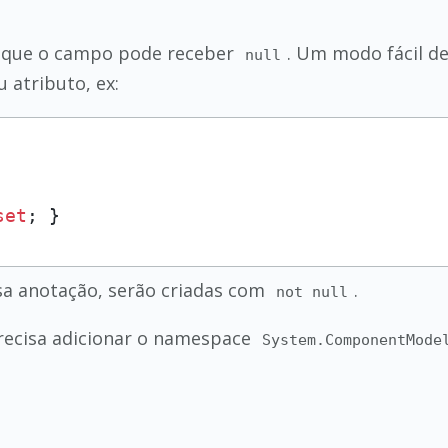
 que o campo pode receber
. Um modo fácil d
null
 atributo, ex:
set
; }
sa anotação, serão criadas com
.
not null
recisa adicionar o namespace
System.ComponentMode