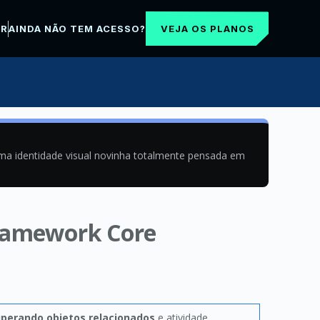
VEJA OS PLANOS
AR
AINDA NÃO TEM ACESSO?
uma identidade visual novinha totalmente pensada em
Framework Core
perando objetos relacionados
e atividade