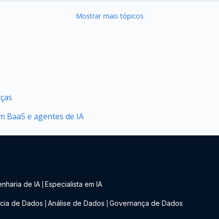
Mostrar mais tópicos
nças
 BaaS e agentes de IA
nharia de IA
Especialista em IA
|
cia de Dados
Análise de Dados
Governança de Dados
|
|