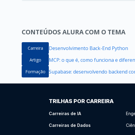
CONTEÚDOS ALURA COM O TEMA
Desenvolvimento Back-End Python
Carreira
MCP: o que é, como funciona e difere
Artigo
Supabase: desenvolvendo backend com
Formação
TRILHAS POR CARREIRA
Carreiras de IA
Enge
Carreiras de Dados
Ciên