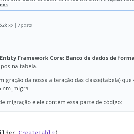
emos
52k
xp |
7
posts
Entity Framework Core: Banco de dados de forma 
pos na tabela.
igração da nossa alteração das classe(tabela) que 
n nm_migra.
de migração e ele contém essa parte de código:
ilder.
CreateTable
(
