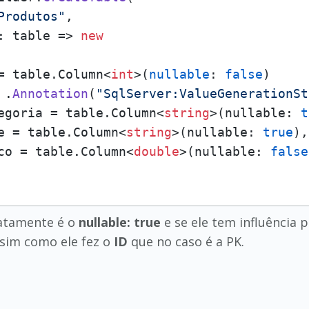
Produtos"
,

: table => 
new
= table.Column<
int
>(
nullable
: 
false
)

 .
Annotation
(
"SqlServer:ValueGenerationSt
egoria = table.Column<
string
>(nullable: 
t
e = table.Column<
string
>(nullable: 
true
),

co = table.Column<
double
>(nullable: 
false
xatamente é o
nullable: true
e se ele tem influência 
sim como ele fez o
ID
que no caso é a PK.