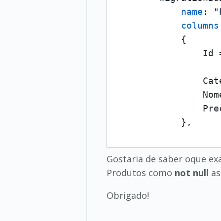
name
: 
"
columns
            {

                Id 
                   
                Cat
                Nom
                Pre
            },
Gostaria de saber oque e
Produtos como
not null
as
Obrigado!