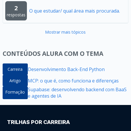
2
O que estudar/ qual área mais procurada.
respostas
Mostrar mais tópicos
CONTEÚDOS ALURA COM O TEMA
Desenvolvimento Back-End Python
Carreira
MCP: o que é, como funciona e diferenças
Artigo
Supabase: desenvolvendo backend com BaaS
Formação
e agentes de IA
TRILHAS POR CARREIRA