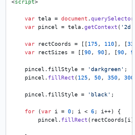
<
script
>
var
 tela = 
document
.
querySelector
var
 pincel = tela.
getContext
(
'2d'
var
 rectCoords = [[
175
, 
110
], [
33
var
 rectSizes = [[
90
, 
90
], [
90
, 
9
    pincel.
fillStyle
 = 
'darkgreen'
;

    pincel.
fillRect
(
125
, 
50
, 
350
, 
300
    pincel.
fillStyle
 = 
'black'
;

for
 (
var
 i = 
0
; i < 
6
; i++) {

        pincel.
fillRect
(rectCoords[i]