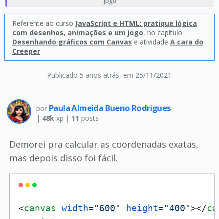
jogo
Referente ao curso
JavaScript e HTML: pratique lógica
com desenhos, animações e um jogo
, no capítulo
Desenhando gráficos com Canvas
e atividade
A cara do
Creeper
Publicado 5 anos atrás
, em 25/11/2021
Paula Almeida Bueno Rodrigues
por
|
48k
xp |
11
posts
Demorei pra calcular as coordenadas exatas,
mas depois disso foi fácil.
<
canvas
width
=
"600"
height
=
"400"
>
</
ca