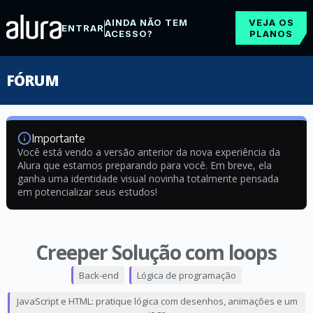
AINDA NÃO TEM
VEJA OS
ENTRAR
ACESSO?
PLANOS
FÓRUM
Importante
Você está vendo a versão anterior da nova experiência da
Alura que estamos preparando para você. Em breve, ela
ganha uma identidade visual novinha totalmente pensada
em potencializar seus estudos!
Creeper Solução com loops
Back-end
Lógica de programação
JavaScript e HTML: pratique lógica com desenhos, animações e um