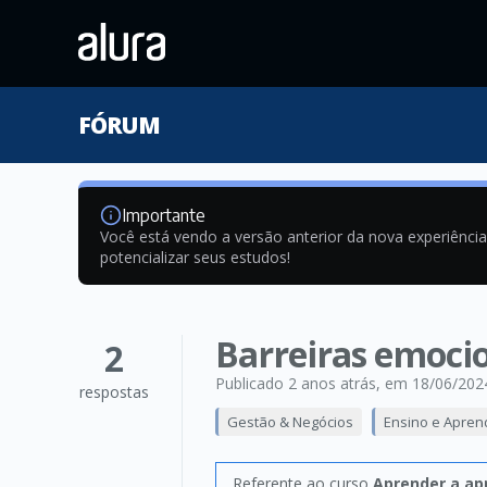
FÓRUM
Importante
Você está vendo a versão anterior da nova experiênci
potencializar seus estudos!
Barreiras emoci
2
Publicado 2 anos atrás
, em 18/06/202
respostas
Gestão & Negócios
Ensino e Apre
Referente ao curso
Aprender a ap