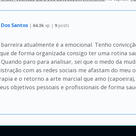
a Dos Santos
|
64.3k
xp |
9
posts
barreira atualmente é a emocional. Tenho convicção
 que de forma organizada consigo ter uma rotina sau
s. Quando paro para analisar, sei que o medo da mu
 distração com as redes sociais me afastam do meu 
apia e o retorno a arte marcial que amo (capoeira),
s objetivos pessoais e profissionais de forma saud