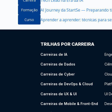
Tech Lead na Era da IA
Carreira
AI Journey da StartSe — Preparando ti
Formação
Aprender a aprender: técnicas para 
Curso
TRILHAS POR CARREIRA
Carreiras de IA
Enge
Carreiras de Dados
Ciên
Carreiras de Cyber
Clou
Carreiras de DevOps & Cloud
Plat
Carreiras de UX & UI
UI D
Carreiras de Mobile & Front-End
Dese