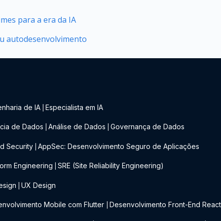
mes para a era da IA
seu autodesenvolvimento
nharia de IA
Especialista em IA
|
cia de Dados
Análise de Dados
Governança de Dados
|
|
d Security
AppSec: Desenvolvimento Seguro de Aplicações
|
form Engineering
SRE (Site Reliability Engineering)
|
esign
UX Design
|
nvolvimento Mobile com Flutter
Desenvolvimento Front-End Reac
|