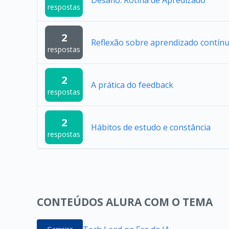
Desafio: Rotina de Apredizado
respostas
2
Reflexão sobre aprendizado contín
respostas
2
A prática do feedback
respostas
2
Hábitos de estudo e constância
respostas
CONTEÚDOS ALURA COM O TEMA