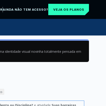
VEJA OS PLANOS
AR
AINDA NÃO TEM ACESSO?
uma identidade visual novinha totalmente pensada em
to
lento ou Disciplina?
e atividade
Suas barreiras