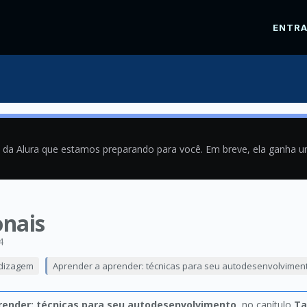
ENTR
a da Alura que estamos preparando para você. Em breve, ela ganha 
onais
4
ndizagem
Aprender a aprender: técnicas para seu autodesenvolvimen
render: técnicas para seu autodesenvolvimento
, no capítulo
Ta