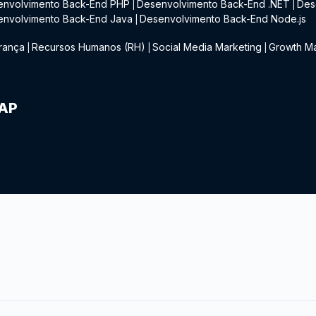
envolvimento Back-End PHP
Desenvolvimento Back-End .NET
Des
|
|
envolvimento Back-End Java
Desenvolvimento Back-End Node.js
|
rança
Recursos Humanos (RH)
Social Media Marketing
Growth Ma
|
|
|
IAP