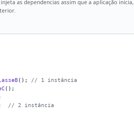
injeta as dependencias assim que a aplicação inicia,
erior.
lasseB
(); 
// 1 instância
eC
();



;  
// 2 instância