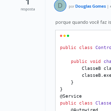
1
Douglas Gomes
por
|
resposta
porque quando você faz is
public
class
Contr
public
void
ch
        ClasseB cl
        classeB.exe
    }

}

public
class
Class
    @Autowired
