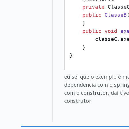
private
 ClasseC
public
ClasseB
    }

public
void
ex
        classeC.exe
    }

}
eu sei que o exemplo é me
dependencia com o spring
com o construtor, dai tiv
construtor