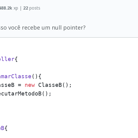
488.2k
xp |
22
posts
so você recebe um null pointer?
oller
{

amarClasse
()
{

asseB = 
new
 ClasseB();

cutarMetodoB();

eB
{
