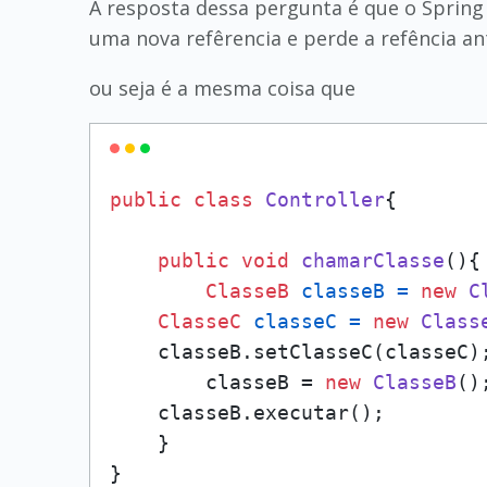
A resposta dessa pergunta é que o Spring 
uma nova refêrencia e perde a refência ant
ou seja é a mesma coisa que
public
class
Controller
{

public
void
chamarClasse
()
{

ClasseB
classeB
=
new
C
ClasseC
classeC
=
new
Class
    classeB.setClasseC(classeC);
        classeB = 
new
ClasseB
()
    classeB.executar();

    }

}