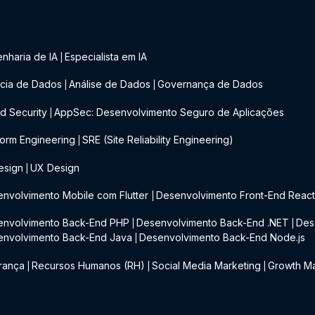
nharia de IA
Especialista em IA
|
cia de Dados
Análise de Dados
Governança de Dados
|
|
d Security
AppSec: Desenvolvimento Seguro de Aplicações
|
form Engineering
SRE (Site Reliability Engineering)
|
esign
UX Design
|
nvolvimento Mobile com Flutter
Desenvolvimento Front-End Reac
|
envolvimento Back-End PHP
Desenvolvimento Back-End .NET
Des
|
|
envolvimento Back-End Java
Desenvolvimento Back-End Node.js
|
rança
Recursos Humanos (RH)
Social Media Marketing
Growth Ma
|
|
|