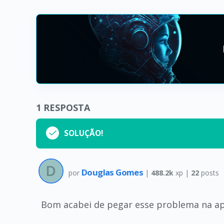
1
RESPOSTA
SOLUÇÃO!
Douglas Gomes
por
|
488.2k
xp |
22
posts
Bom acabei de pegar esse problema na ap