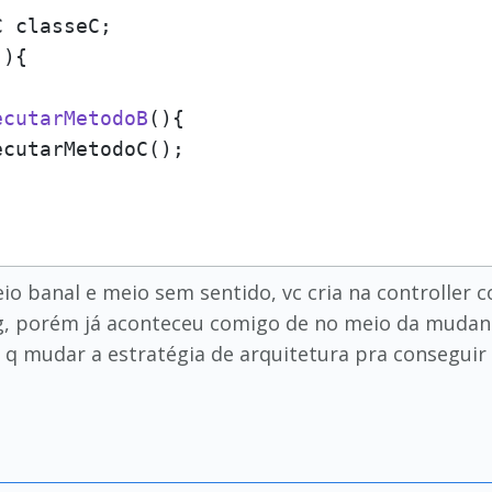
 classeC;

()
{

ecutarMetodoB
()
{

cutarMetodoC();

io banal e meio sem sentido, vc cria na controller c
, porém já aconteceu comigo de no meio da mudança
e q mudar a estratégia de arquitetura pra consegui