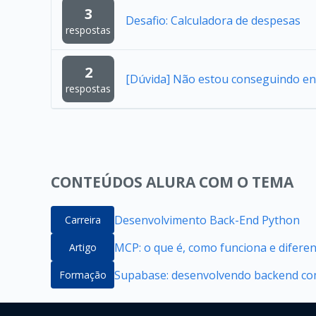
3
Desafio: Calculadora de despesas
respostas
2
[Dúvida] Não estou conseguindo en
respostas
CONTEÚDOS ALURA COM O TEMA
Desenvolvimento Back-End Python
Carreira
MCP: o que é, como funciona e difere
Artigo
Supabase: desenvolvendo backend com
Formação