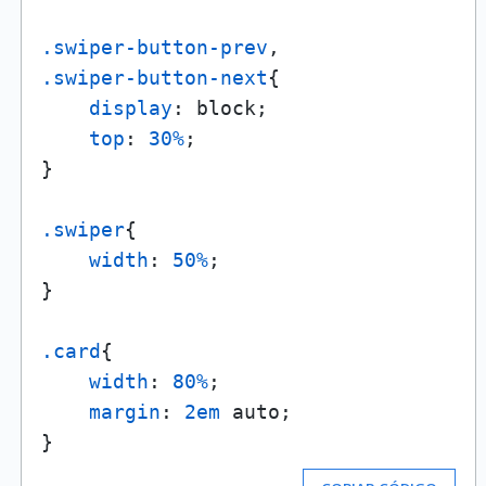
.swiper-button-prev
.swiper-button-next
{

display
: block;

top
: 
30%
;

}

.swiper
{

width
: 
50%
;

}

.card
{

width
: 
80%
;

margin
: 
2em
 auto;
