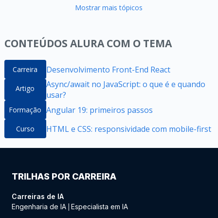
Mostrar mais tópicos
CONTEÚDOS ALURA COM O TEMA
Desenvolvimento Front-End React
Carreira
Async/await no JavaScript: o que é e quando
Artigo
usar?
Angular 19: primeiros passos
Formação
HTML e CSS: responsividade com mobile-first
Curso
TRILHAS POR CARREIRA
Carreiras de IA
Engenharia de IA
Especialista em IA
|