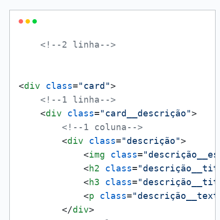
<!--2 linha-->
<
div
class
=
"card"
>
<!--1 linha-->
<
div
class
=
"card__descrição"
>
<!--1 coluna-->
<
div
class
=
"descrição"
>
<
img
class
=
"descrição__es
<
h2
class
=
"descrição__tit
<
h3
class
=
"descrição__tit
<
p
class
=
"descrição__text
</
div
>