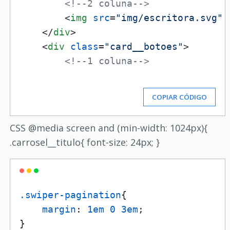
<!--2 coluna-->
<
img
src
=
"img/escritora.svg"
</
div
>
<
div
class
=
"card__botoes"
>
<!--1 coluna-->
COPIAR CÓDIGO
CSS @media screen and (min-width: 1024px){
.carrosel__titulo{ font-size: 24px; }
.swiper-pagination
{

margin
: 
1em
0
3em
;

}
