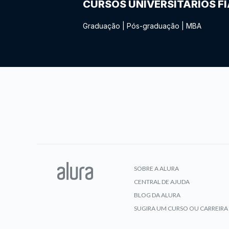
CURSOS UNIVERSITÁRIOS F
Graduação
|
Pós-graduação
|
MBA
SOBRE A ALURA
CENTRAL DE AJUDA
BLOG DA ALURA
SUGIRA UM CURSO OU CARREIRA