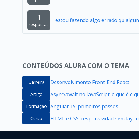
1
estou fazendo algo errado qu algun
respostas
CONTEÚDOS ALURA COM O TEMA
Desenvolvimento Front-End React
Carreira
Async/await no JavaScript: o que é e 
Artigo
Angular 19: primeiros passos
Formação
HTML e CSS: responsividade em layou
Curso