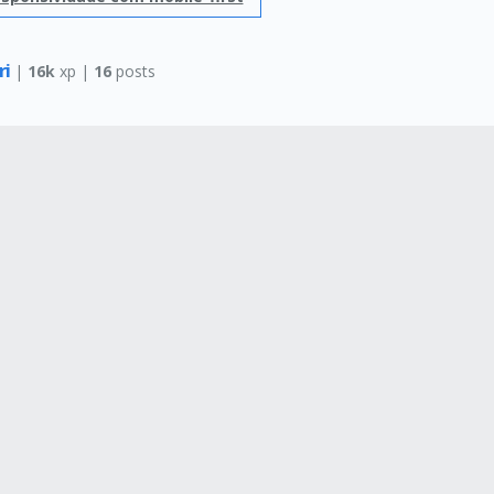
ri
|
16k
xp |
16
posts