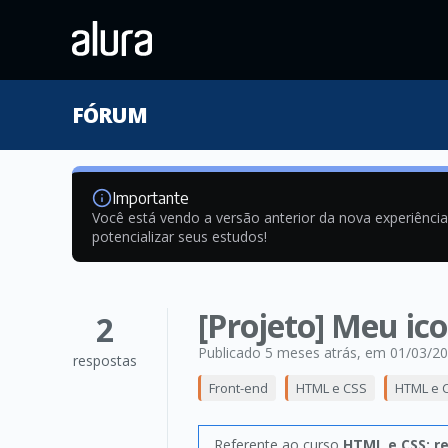
FÓRUM
Importante
Você está vendo a versão anterior da nova experiênci
potencializar seus estudos!
[Projeto] Meu i
2
Publicado 5 meses atrás
, em 01/03/2
respostas
Front-end
HTML e CSS
HTML e C
Referente ao curso
HTML e CSS: r