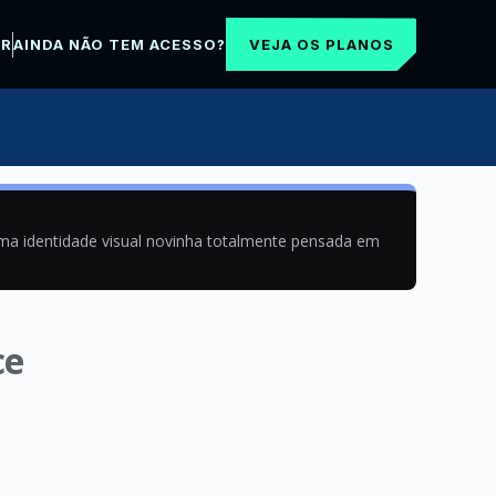
VEJA OS PLANOS
AR
AINDA NÃO TEM ACESSO?
uma identidade visual novinha totalmente pensada em
ce