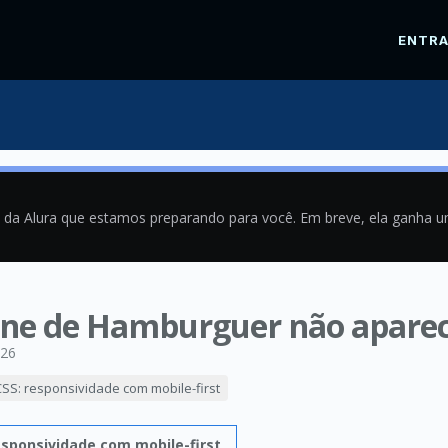
ENTR
a da Alura que estamos preparando para você. Em breve, ela ganha 
cone de Hamburguer não apare
026
SS: responsividade com mobile-first
esponsividade com mobile-first