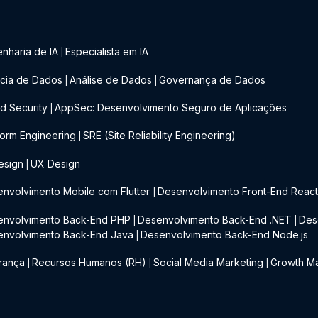
nharia de IA
Especialista em IA
|
cia de Dados
Análise de Dados
Governança de Dados
|
|
d Security
AppSec: Desenvolvimento Seguro de Aplicações
|
form Engineering
SRE (Site Reliability Engineering)
|
esign
UX Design
|
nvolvimento Mobile com Flutter
Desenvolvimento Front-End Reac
|
envolvimento Back-End PHP
Desenvolvimento Back-End .NET
Des
|
|
envolvimento Back-End Java
Desenvolvimento Back-End Node.js
|
rança
Recursos Humanos (RH)
Social Media Marketing
Growth Ma
|
|
|