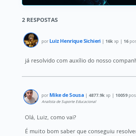
2
RESPOSTAS
Luiz Henrique Sichieri
por
|
16k
xp |
16
pos
já resolvido com auxílio do nosso compan
Mike de Sousa
por
|
4877.9k
xp |
10059
pos
Analista de Suporte Educacional
Olá, Luiz, como vai?
É muito bom saber que conseguiu resolver