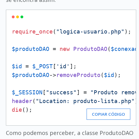
require_once
(
"logica-usuario.php"
);

$produtoDAO
 = 
new
ProdutoDAO
(
$conexao
$id
 = 
$_POST
[
'id'
$produtoDAO
->
removeProduto
(
$id
);

$_SESSION
[
"success"
] = 
"Produto remov
header
(
"Location: produto-lista.php"
die
();
COPIAR CÓDIGO
Como podemos perceber, a classe ProdutoDAO