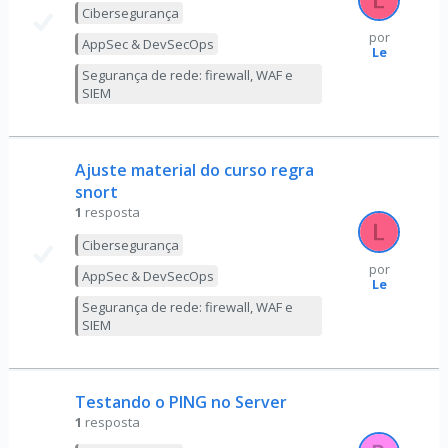
Cibersegurança
por
AppSec & DevSecOps
Le
Segurança de rede: firewall, WAF e
SIEM
Ajuste material do curso regra
snort
1
resposta
Cibersegurança
por
AppSec & DevSecOps
Le
Segurança de rede: firewall, WAF e
SIEM
Testando o PING no Server
1
resposta