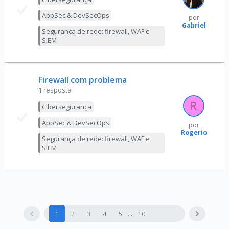
AppSec & DevSecOps
por
Gabriel
Segurança de rede: firewall, WAF e
SIEM
Firewall com problema
1
resposta
Cibersegurança
AppSec & DevSecOps
por
Rogerio
Segurança de rede: firewall, WAF e
SIEM
1
2
3
4
5
10