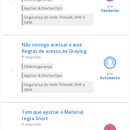
por
AppSec & DevSecOps
Vanderlei
Segurança de rede: firewall, WAF e
SIEM
Não consigo acessar a aula :
Regras de acesso ao Graylog
1
resposta
Cibersegurança
por
AppSec & DevSecOps
Estudante
Segurança de rede: firewall, WAF e
SIEM
Tem que ajustar o Material
regra Snort
1
resposta