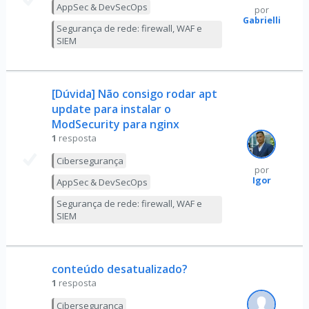
AppSec & DevSecOps
por
Gabrielli
Segurança de rede: firewall, WAF e
SIEM
[Dúvida] Não consigo rodar apt
update para instalar o
ModSecurity para nginx
1
resposta
Cibersegurança
por
Igor
AppSec & DevSecOps
Segurança de rede: firewall, WAF e
SIEM
conteúdo desatualizado?
1
resposta
Cibersegurança