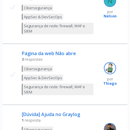
Cibersegurança
por
Nelson
AppSec & DevSecOps
Segurança de rede: firewall, WAF e
SIEM
Página da web Não abre
3
respostas
Cibersegurança
AppSec & DevSecOps
por
Thiago
Segurança de rede: firewall, WAF e
SIEM
[Dúvida] Ajuda no Graylog
1
resposta
Cibersegurança