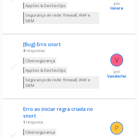
por
AppSec & DevSecOps
Ionara
Segurança de rede: firewall, WAF e
SIEM
[Bug] Erro snort
3
respostas
Cibersegurança
AppSec & DevSecOps
por
Vanderlei
Segurança de rede: firewall, WAF e
SIEM
Erro ao iniciar regra criada no
snort
1
resposta
Cibersegurança