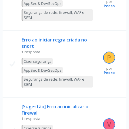
por
AppSec & DevSecOps
Pedro
Segurança de rede: firewall, WAF e
SIEM
Erro ao iniciar regra criada no
snort
1
resposta
Cibersegurança
por
AppSec & DevSecOps
Pedro
Segurança de rede: firewall, WAF e
SIEM
[Sugestão] Erro ao inicializar o
Firewall
1
resposta
Cibersegurança