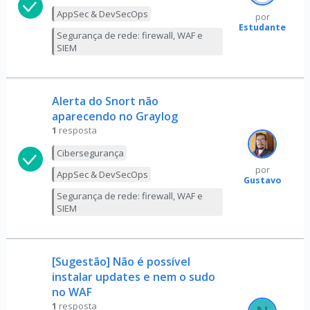
AppSec & DevSecOps
por
Estudante
Segurança de rede: firewall, WAF e
SIEM
Alerta do Snort não
aparecendo no Graylog
1
resposta
Cibersegurança
por
AppSec & DevSecOps
Gustavo
Segurança de rede: firewall, WAF e
SIEM
[Sugestão] Não é possível
instalar updates e nem o sudo
no WAF
1
resposta