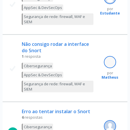
AppSec & DevSecOps
por
Estudante
Segurança de rede: firewall, WAF e
SIEM
Não consigo rodar a interface
do Snort
1
resposta
Cibersegurança
por
AppSec & DevSecOps
Matheus
Segurança de rede: firewall, WAF e
SIEM
Erro ao tentar instalar o Snort
6
respostas
Cibersegurança