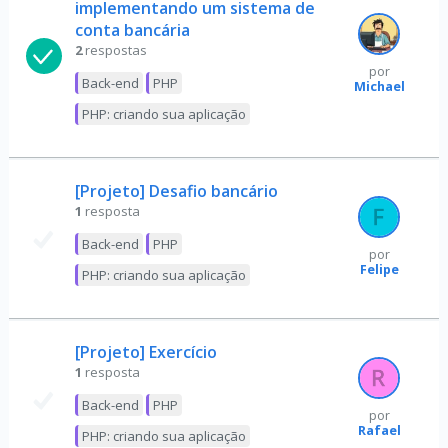
implementando um sistema de
conta bancária
2
respostas
por
Back-end
PHP
Michael
PHP: criando sua aplicação
[Projeto] Desafio bancário
1
resposta
Back-end
PHP
por
Felipe
PHP: criando sua aplicação
[Projeto] Exercício
1
resposta
Back-end
PHP
por
Rafael
PHP: criando sua aplicação