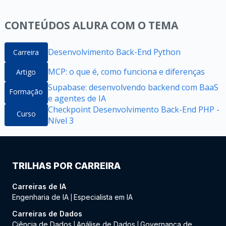
CONTEÚDOS ALURA COM O TEMA
Desenvolvimento Back-End Python
Carreira
MCP: o que é, como funciona e diferenças
Artigo
Supabase: desenvolvendo backend com BaaS
Formação
e agentes de IA
Checkpoint Desenvolvimento Back-End PHP -
Curso
Nível 3
TRILHAS POR CARREIRA
Carreiras de IA
Engenharia de IA
Especialista em IA
|
Carreiras de Dados
Ciência de Dados
Análise de Dados
Governança de
|
|