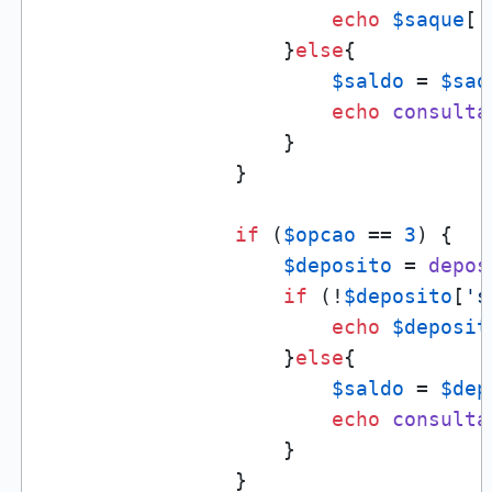
echo
$saque
[
'
                    }
else
{

$saldo
 = 
$saq
echo
consulta
                    }

                }

if
 (
$opcao
 == 
3
) {

$deposito
 = 
depos
if
 (!
$deposito
[
's
echo
$deposit
                    }
else
{

$saldo
 = 
$dep
echo
consulta
                    }

                }
