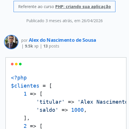
Referente ao curso
PHP: criando sua aplicação
Publicado 3 meses atrás
, em 26/04/2026
Alex do Nascimento de Sousa
por
|
9.5k
xp |
13
posts
<?php
$clientes
 = [

1
 => [

'titular'
 => 
'Alex Nascimento
'saldo'
 => 
1000
,

    ],

2
 => [
