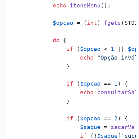
echo
itensMenu
();

$opcao
 = (
int
) 
fgets
(STDI
do
 {

if
 (
$opcao
 < 
1
 || 
$op
echo
"Opção invál
                }

if
 (
$opcao
 == 
1
) {

echo
consultarSal
                }

if
 (
$opcao
 == 
2
) {

$saque
 = 
sacarVal
if
 (!
$saque
[
'suce