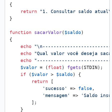
{

return
"1. Consultar saldo atual\
}

function
sacarValor
(
$saldo
{

echo
"\n-------------------------
echo
"Qual valor você deseja saca
echo
"---------------------------
$valor
 = (
float
) 
fgets
(STDIN);

if
 (
$valor
 > 
$saldo
) {

return
 [

'sucesso'
 => 
false
,

'mensagem'
 => 
'Saldo insu
        ];

    }
