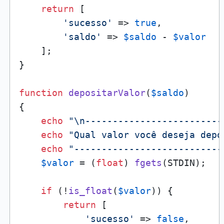
return
 [

'sucesso'
 => 
true
,

'saldo'
 => 
$saldo
 - 
$valor
    ];

}

function
depositarValor
(
$saldo
{

echo
"\n-------------------------
echo
"Qual valor você deseja depo
echo
"---------------------------
$valor
 = (
float
) 
fgets
(STDIN);

if
 (!
is_float
(
$valor
)) {

return
 [

'sucesso'
 => 
false
,
