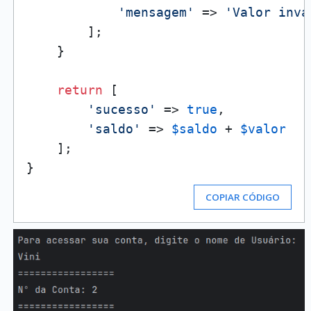
'mensagem'
 => 
'Valor invá
        ];

    }

return
 [

'sucesso'
 => 
true
,

'saldo'
 => 
$saldo
 + 
$valor
    ];

COPIAR CÓDIGO