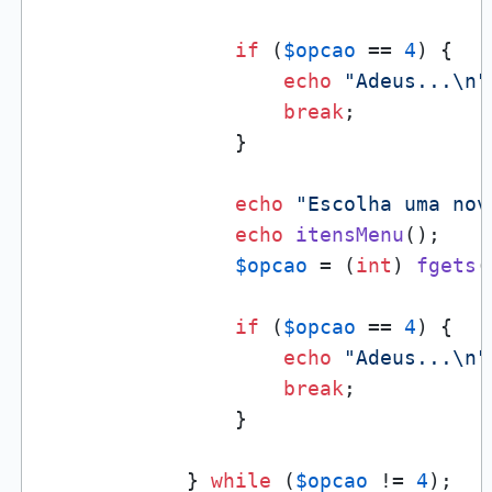
if
 (
$opcao
 == 
4
) {

echo
"Adeus...\n"
break
;

                }

echo
"Escolha uma nov
echo
itensMenu
();

$opcao
 = (
int
) 
fgets
(
if
 (
$opcao
 == 
4
) {

echo
"Adeus...\n"
break
;

                }

            } 
while
 (
$opcao
 != 
4
);
