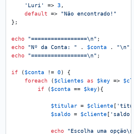
'Luri'
 => 
3
,

default
 => 
"Não encontrado!"
};

echo
"=================\n"
echo
"Nº da Conta: "
 . 
$conta
 . 
"\n"
echo
"=================\n"
;

if
 (
$conta
 != 
0
) {

foreach
 (
$clientes
as
$key
 => 
$cl
if
 (
$conta
 == 
$key
){

$titular
 = 
$cliente
[
'titu
$saldo
 = 
$cliente
[
'saldo'
echo
"Escolha uma opção\n