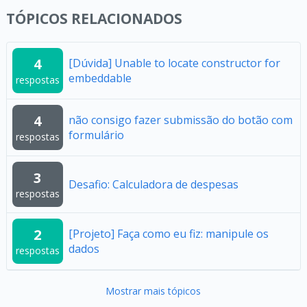
TÓPICOS RELACIONADOS
4
[Dúvida] Unable to locate constructor for
embeddable
respostas
4
não consigo fazer submissão do botão com
formulário
respostas
3
Desafio: Calculadora de despesas
respostas
2
[Projeto] Faça como eu fiz: manipule os
dados
respostas
Mostrar mais tópicos