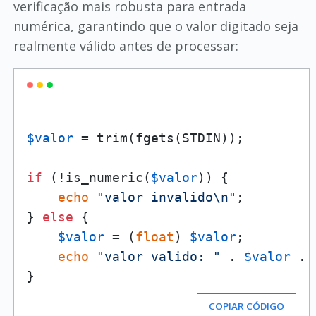
verificação mais robusta para entrada
numérica, garantindo que o valor digitado seja
realmente válido antes de processar:
$valor
 = trim(fgets(STDIN));

if
 (!is_numeric(
$valor
)) {

echo
"valor invalido\n"
;

} 
else
 {

$valor
 = (
float
) 
$valor
;

echo
"valor valido: "
 . 
$valor
 . 
COPIAR CÓDIGO