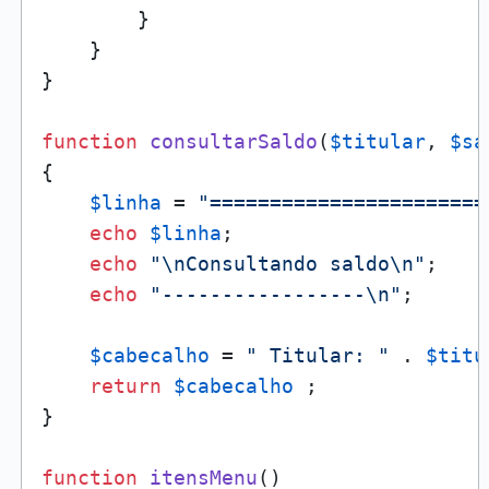
        }

    }

}

function
consultarSaldo
(
$titular
, 
$sa
{

$linha
 = 
"=======================
echo
$linha
;

echo
"\nConsultando saldo\n"
;

echo
"-----------------\n"
;

$cabecalho
 = 
" Titular: "
 . 
$titu
return
$cabecalho
 ;

}

function
itensMenu
(