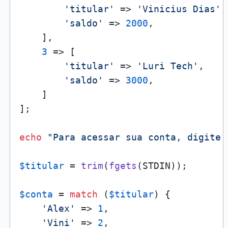
'titular'
 => 
'Vinicius Dias'
,

'saldo'
 => 
2000
,

    ],

3
 => [

'titular'
 => 
'Luri Tech'
,

'saldo'
 => 
3000
,

    ]

];

echo
"Para acessar sua conta, digite 
$titular
 = 
trim
(
fgets
(STDIN));

$conta
 = 
match
 (
$titular
) {

'Alex'
 => 
1
,

'Vini'
 => 
2
,
