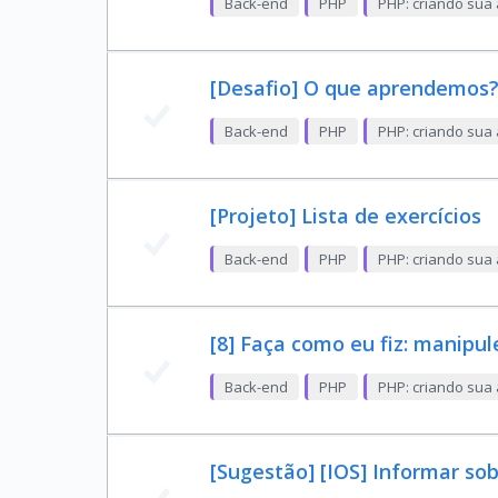
Back-end
PHP
PHP: criando sua 
[Desafio] O que aprendemos
Back-end
PHP
PHP: criando sua 
[Projeto] Lista de exercícios
Back-end
PHP
PHP: criando sua 
[8] Faça como eu fiz: manipul
Back-end
PHP
PHP: criando sua 
[Sugestão] [IOS] Informar s