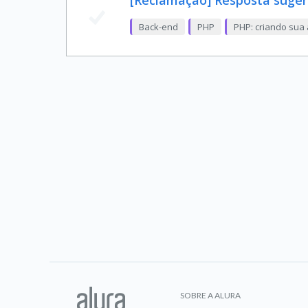
[Reclamação] Resposta sugeri
Back-end
PHP
PHP: criando sua 
SOBRE A ALURA