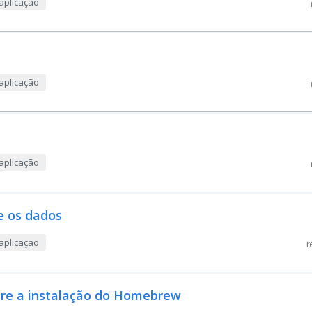
aplicação
?
aplicação
aplicação
e os dados
aplicação
r
obre a instalação do Homebrew