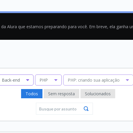
a da Alura que estamos preparando para você. Em breve, ela ganha 
Back-end
PHP
PHP: criando sua aplicação
Todos
Sem resposta
Solucionados