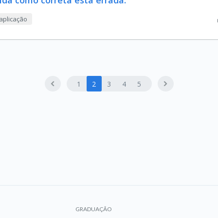
da como correta está errada.
aplicação
1
2
3
4
5
GRADUAÇÃO