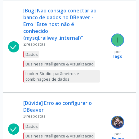
[Bug] Não consigo conectar ao
banco de dados no DBeaver -
Erro "Este host não é
conhecido
(mysql.railway..internal)"
2
respostas
por
Dados
Iago
Business Intelligence & Visualização
Looker Studio: parâmetros e
combinações de dados
[Dúvida] Erro ao configurar o
DBeaver
3
respostas
Dados
por
Business Intelligence & Visualização
Felipe