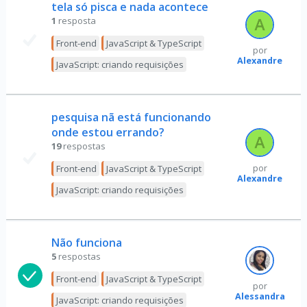
tela só pisca e nada acontece
1
resposta
Front-end
JavaScript & TypeScript
por
Alexandre
JavaScript: criando requisições
pesquisa nã está funcionando
onde estou errando?
19
respostas
Front-end
JavaScript & TypeScript
por
Alexandre
JavaScript: criando requisições
Não funciona
5
respostas
Front-end
JavaScript & TypeScript
por
Alessandra
JavaScript: criando requisições