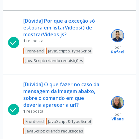
[Dúvida] Por que a exceção só
estoura em listarVideos() de
mostrarVideos.js?
1
resposta
por
Front-end
JavaScript & TypeScript
Rafael
JavaScript: criando requisições
[Dúvida] O que fazer no caso da
mensagem da imagem abaixo,
sobre o comando em que
deveria aparecer a url?
1
resposta
por
Vilane
Front-end
JavaScript & TypeScript
JavaScript: criando requisições