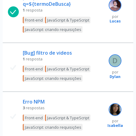
q=${termoDeBusca}
1
resposta
por
Front-end
JavaScript & TypeScript
Lucas
JavaScript: criando requisições
[Bug] filtro de videos
1
resposta
Front-end
JavaScript & TypeScript
por
Dylan
JavaScript: criando requisições
Erro NPM
3
respostas
Front-end
JavaScript & TypeScript
por
Isabella
JavaScript: criando requisições