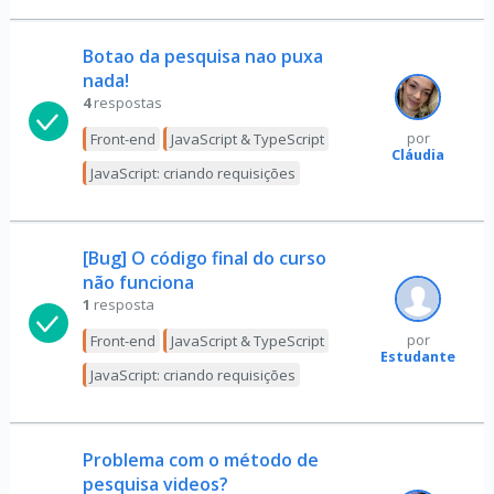
Botao da pesquisa nao puxa
nada!
4
respostas
Front-end
JavaScript & TypeScript
por
Cláudia
JavaScript: criando requisições
[Bug] O código final do curso
não funciona
1
resposta
Front-end
JavaScript & TypeScript
por
Estudante
JavaScript: criando requisições
Problema com o método de
pesquisa videos?