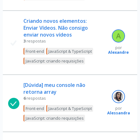
Criando novos elementos:
Enviar Vídeos. Não consigo
enviar novos vídeos
3
respostas
por
Front-end
JavaScript & TypeScript
Alexandre
JavaScript: criando requisições
[Dúvida] meu console não
retorna array
6
respostas
Front-end
JavaScript & TypeScript
por
Alessandra
JavaScript: criando requisições