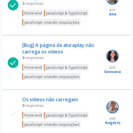
2
respostas
por
Front-end
JavaScript & TypeScript
Ana
JavaScript: criando requisições
[Bug] A página da aluraplay não
carrega os vídeos
3
respostas
Front-end
JavaScript & TypeScript
por
Geovana
JavaScript: criando requisições
Os vídeos não carregam
3
respostas
Front-end
JavaScript & TypeScript
por
Rogério
JavaScript: criando requisições